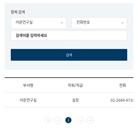
립
국
F
항목 검색
어
o
원
어문연구실
전화번호
r
조
m
직
도
국
어
원
원
장
기
획
연
수
부서명
직위/직급
전화
부
기
조
획
어문연구실
실장
02-2669-9710
직
운
및
영
업
과
무
공
첫 페이지
이전 페이지
다음 페이지
마지막 페이지
1
소
공
개
언
(부
어
서
과