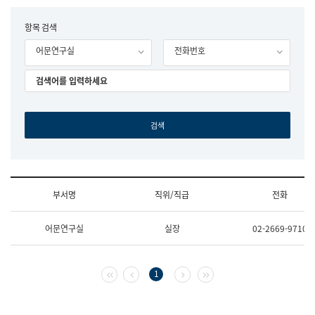
립
국
F
항목 검색
어
o
원
어문연구실
전화번호
r
조
m
직
도
국
어
원
원
장
기
획
연
수
부서명
직위/직급
전화
부
기
조
획
어문연구실
실장
02-2669-9710
직
운
및
영
업
과
무
공
첫 페이지
이전 페이지
다음 페이지
마지막 페이지
1
소
공
개
언
(부
어
서
과