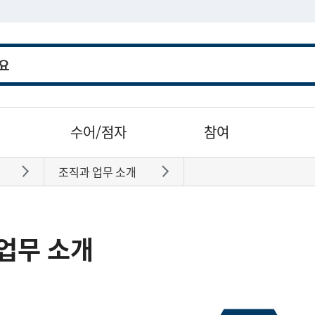
수어/점자
참여
조직과 업무 소개
바로가기
바로가기
업무 소개