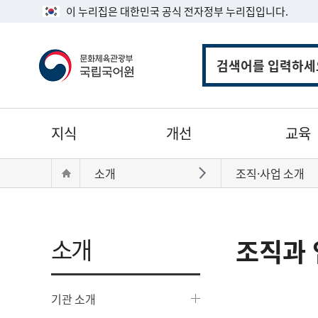
이 누리집은 대한민국 공식 전자정부 누리집입니다.
통
합
검
색
주
지식
개선
교육
메
뉴
현
Home
소개
조직·사업 소개
바로가기
재
위
치:
소개
조직과 
기관 소개