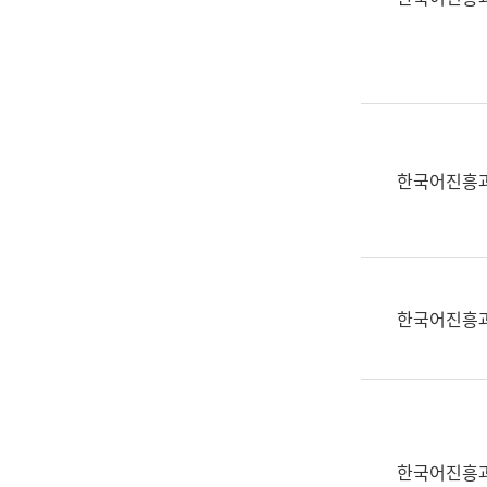
(부
획
서
운
명,
영
직
과
위/
공
직
공
급,
언
한국어진흥
전
어
화,
과
담
교
당
육
업
연
한국어진흥
무)
수
과
어
문
연
구
한국어진흥