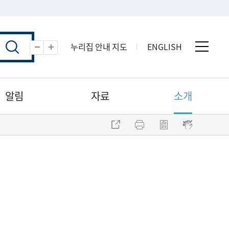
누리집 안내 지도
ENGLISH
전체 
축소
확대
알림
자료
소개
주소 복사
프린트
점자파일 내려받기
점자뷰어 보