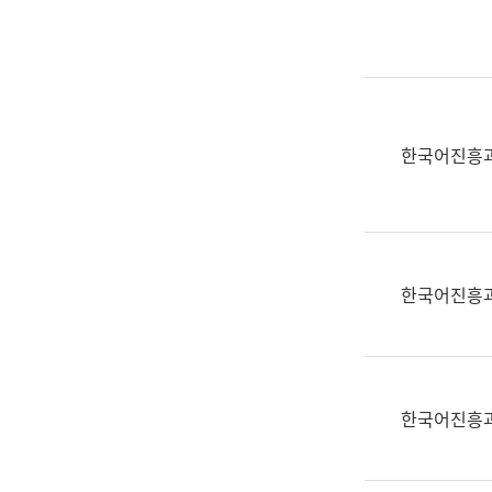
실
어
문
연
구
과
한국어진흥
어
문
연
구
과
한국어진흥
(사
전
팀)
언
어
한국어진흥
정
보
과