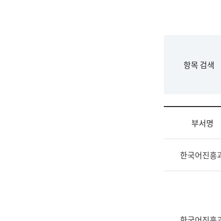
국
립
국
어
원
F
항목 검색
조
o
직
r
도
m
국
어
부서명
원
원
조
장
한국어진흥
직
기
및
획
업
연
무
수
소
부
개
기
한국어진흥