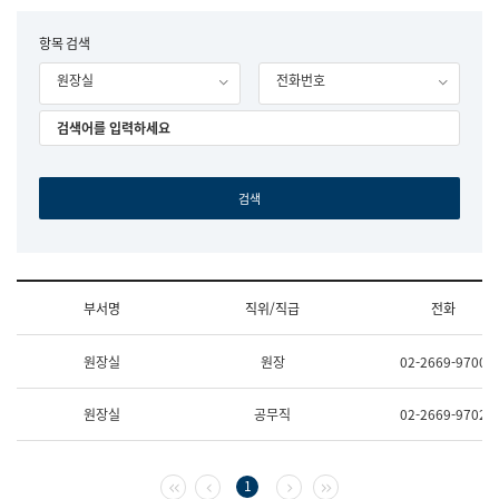
립
국
F
항목 검색
어
o
원
원장실
전화번호
r
조
m
직
도
국
어
원
원
장
기
획
연
수
부서명
직위/직급
전화
부
기
조
획
원장실
원장
02-2669-9700
직
운
및
영
업
과
원장실
공무직
02-2669-9702
무
공
소
공
개
언
(부
어
첫 페이지
이전 페이지
다음 페이지
마지막 페이지
1
서
과