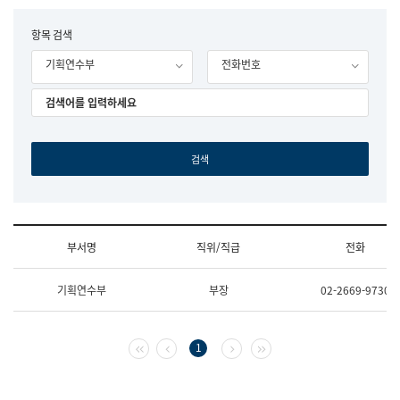
립
국
F
항목 검색
어
o
원
기획연수부
전화번호
r
조
m
직
도
국
어
원
원
장
기
획
연
수
부서명
직위/직급
전화
부
기
조
획
기획연수부
부장
02-2669-9730
직
운
및
영
업
과
무
공
첫 페이지
이전 페이지
다음 페이지
마지막 페이지
1
소
공
개
언
(부
어
서
과