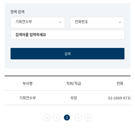
립
국
F
항목 검색
어
o
원
기획연수부
전화번호
r
조
m
직
도
국
어
원
원
장
기
획
연
수
부서명
직위/직급
전화
부
기
조
획
기획연수부
부장
02-2669-9730
직
운
및
영
업
과
무
공
첫 페이지
이전 페이지
다음 페이지
마지막 페이지
1
소
공
개
언
(부
어
서
과