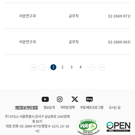
보
과
한
어문연구과
공무직
02-2669-9719
국
어
진
흥
과
어문연구과
공무직
02-2669-9635
수
어
점
자
진
첫 페이지
이전 페이지
다음 페이지
마지막 페이지
1
2
3
4
흥
과
Youtube
Instagram
Twitter
blog
개인정보 처리 방침
정보공개
저작권 정책
무료 배포 프로그램
오시는 길
바로 가기
문체부와 소속기관
우) 07511 서울특별시 강서구 금낭화로 154(방화
동 827)
대표 전화: 02-2669-9775(평일 9~12시, 13~18
시)