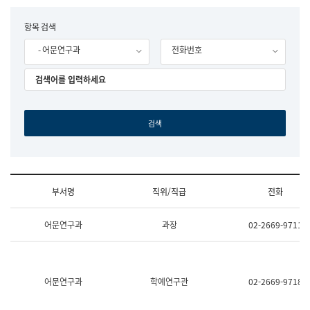
립
국
F
항목 검색
어
o
원
- 어문연구과
전화번호
r
조
m
직
도
국
어
원
원
장
기
획
연
수
부서명
직위/직급
전화
부
기
조
획
어문연구과
과장
02-2669-9711
직
운
및
영
업
과
무
공
소
공
어문연구과
학예연구관
02-2669-9718
개
언
(부
어
서
과