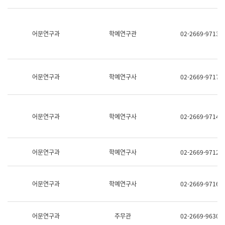
명,
교
직
육
위/
연
직
어문연구과
학예연구관
02-2669-9713
수
급,
과
전
어
화,
문
담
연
당
구
어문연구과
학예연구사
02-2669-9717
업
실
무)
어
문
연
어문연구과
학예연구사
02-2669-9714
구
과
어
문
어문연구과
학예연구사
02-2669-9712
연
구
과
(사
어문연구과
학예연구사
02-2669-9716
전
팀)
언
어
어문연구과
주무관
02-2669-9630
정