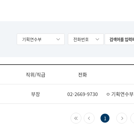
기획연수부
전화번호
직위/직급
전화
부장
02-2669-9730
ㅇ 기획연수부
첫 페이지
이전 페이지
다
1