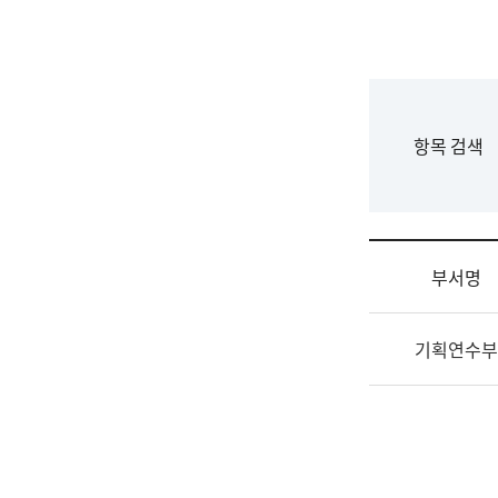
국
립
국
어
원
F
항목 검색
조
o
직
r
도
m
국
어
부서명
원
원
조
장
기획연수부
직
기
및
획
업
연
무
수
소
부
개
기