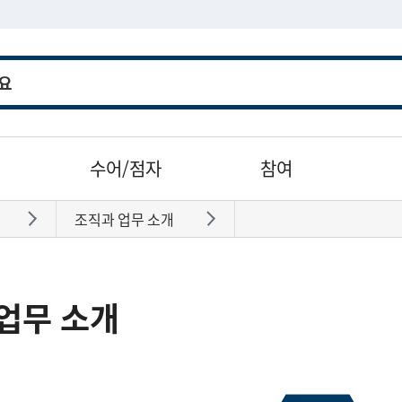
수어/점자
참여
조직과 업무 소개
바로가기
바로가기
업무 소개