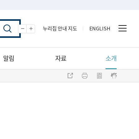
누리집 안내 지도
ENGLISH
전체 
축소
확대
알림
자료
소개
주소 복사
프린트
점자파일 내려받기
점자뷰어 보