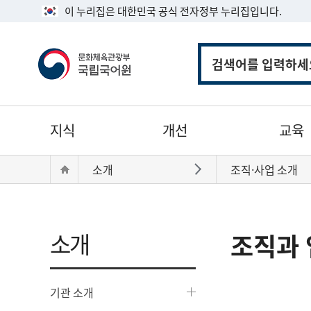
이 누리집은 대한민국 공식 전자정부 누리집입니다.
통
합
검
색
주
지식
개선
교육
메
뉴
현
Home
소개
조직·사업 소개
바로가기
재
위
치:
소개
조직과 
기관 소개