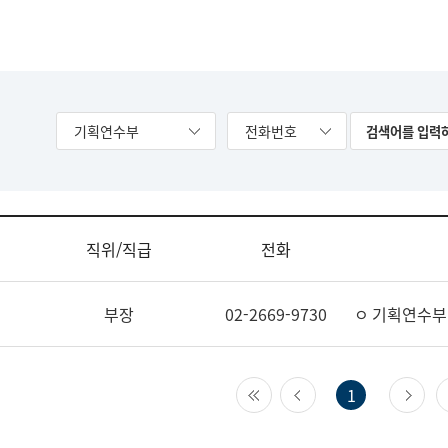
기획연수부
전화번호
직위/직급
전화
부장
02-2669-9730
ㅇ 기획연수부
첫 페이지
이전 페이지
다
1