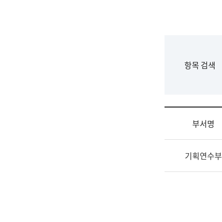
국
립
국
어
원
F
항목 검색
조
o
직
r
도
m
국
어
부서명
원
원
조
장
기획연수부
직
기
및
획
업
연
무
수
소
부
개
기