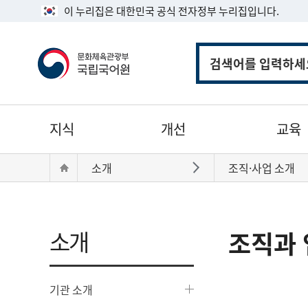
이 누리집은 대한민국 공식 전자정부 누리집입니다.
통
합
검
색
주
지식
개선
교육
메
뉴
현
Home
소개
조직·사업 소개
바로가기
재
위
치:
소개
조직과 
기관 소개