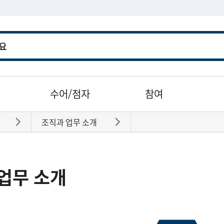
수어/점자
참여
조직과 업무 소개
바로가기
바로가기
업무 소개