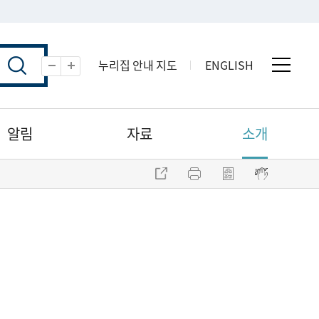
누리집 안내 지도
ENGLISH
전체 
축소
확대
알림
자료
소개
주소 복사
프린트
점자파일 내려받기
점자뷰어 보