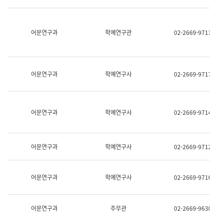
명,
교
직
육
위/
연
직
어문연구과
학예연구관
02-2669-9713
수
급,
과
전
어
화,
문
담
연
당
구
어문연구과
학예연구사
02-2669-9717
업
실
무)
어
문
연
어문연구과
학예연구사
02-2669-9714
구
과
어
문
어문연구과
학예연구사
02-2669-9712
연
구
과
(사
어문연구과
학예연구사
02-2669-9716
전
팀)
언
어
어문연구과
주무관
02-2669-9630
정