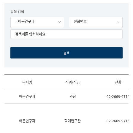
립
국
F
항목 검색
어
o
원
- 어문연구과
전화번호
r
조
m
직
도
국
어
원
원
장
기
획
연
수
부서명
직위/직급
전화
부
기
조
획
어문연구과
과장
02-2669-9711
직
운
및
영
업
과
무
공
소
공
어문연구과
학예연구관
02-2669-9718
개
언
(부
어
서
과