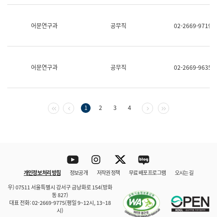
보
과
한
어문연구과
공무직
02-2669-9719
국
어
진
흥
과
어문연구과
공무직
02-2669-9635
수
어
점
자
진
첫 페이지
이전 페이지
다음 페이지
마지막 페이지
1
2
3
4
흥
과
Youtube
Instagram
Twitter
blog
개인정보 처리 방침
정보공개
저작권 정책
무료 배포 프로그램
오시는 길
바로 가기
문체부와 소속기관
우) 07511 서울특별시 강서구 금낭화로 154(방화
동 827)
대표 전화: 02-2669-9775(평일 9~12시, 13~18
시)