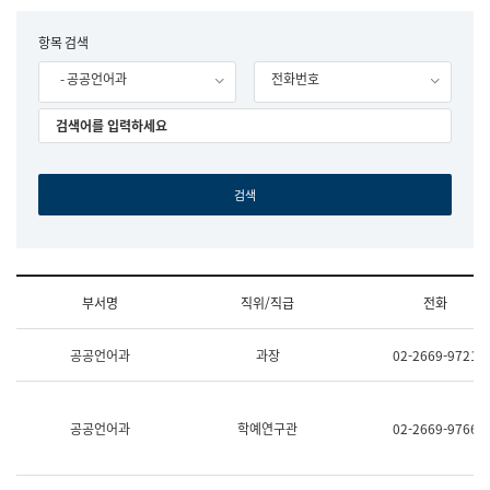
립
국
F
항목 검색
어
o
원
- 공공언어과
전화번호
r
조
m
직
도
국
어
원
원
장
기
획
연
수
부서명
직위/직급
전화
부
기
조
획
공공언어과
과장
02-2669-9721
직
운
및
영
업
과
무
공
공공언어과
학예연구관
02-2669-9766
소
공
개
언
(부
어
서
과