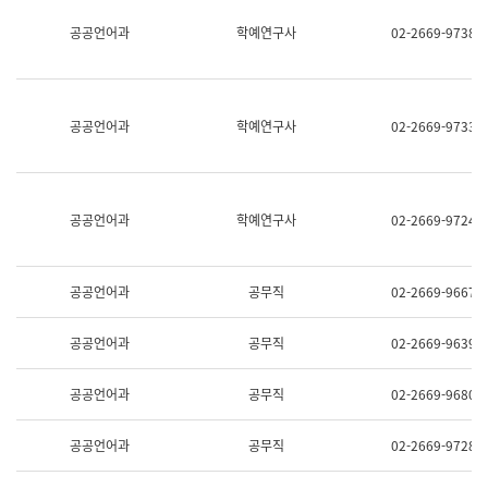
명,
교
공공언어과
학예연구사
02-2669-9738
직
육
위/
연
직
수
급,
과
전
어
공공언어과
학예연구사
02-2669-9733
화,
문
담
연
당
구
업
실
무)
어
공공언어과
학예연구사
02-2669-9724
문
연
구
과
공공언어과
공무직
02-2669-9667
어
문
연
공공언어과
공무직
02-2669-9639
구
과
(사
공공언어과
공무직
02-2669-9680
전
팀)
언
공공언어과
공무직
02-2669-9728
어
정