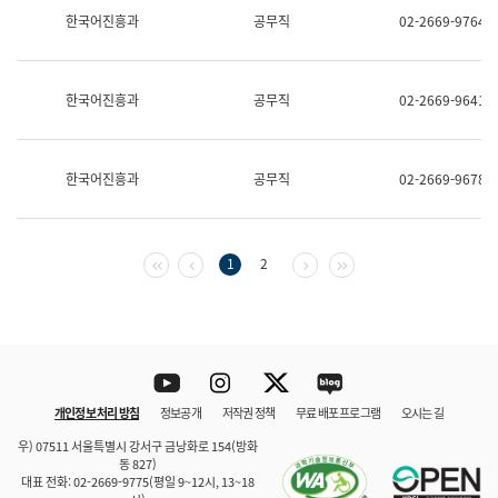
보
한국어진흥과
공무직
02-2669-9764
과
한
국
어
한국어진흥과
공무직
02-2669-9641
진
흥
과
수
한국어진흥과
공무직
02-2669-9678
어
점
자
진
흥
첫 페이지
이전 페이지
다음 페이지
마지막 페이지
1
2
과
Youtube
Instagram
Twitter
blog
개인정보 처리 방침
정보공개
저작권 정책
무료 배포 프로그램
오시는 길
바로 가기
문체부와 소속기관
우) 07511 서울특별시 강서구 금낭화로 154(방화
동 827)
대표 전화: 02-2669-9775(평일 9~12시, 13~18