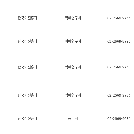
명,
교
직
육
위/
연
한국어진흥과
학예연구사
02-2669-9744
직
수
급,
과
전
어
화,
문
담
연
한국어진흥과
학예연구사
02-2669-9782
당
구
업
실
무)
어
문
연
한국어진흥과
학예연구사
02-2669-9743
구
과
어
문
연
한국어진흥과
학예연구사
02-2669-9786
구
과
(사
전
팀)
한국어진흥과
공무직
02-2669-9631
언
어
정