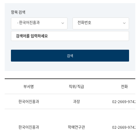
립
국
F
항목 검색
어
o
원
- 한국어진흥과
전화번호
r
조
m
직
도
국
어
원
원
장
기
획
연
수
부서명
직위/직급
전화
부
기
조
획
한국어진흥과
과장
02-2669-9742
직
운
및
영
업
과
무
공
소
공
한국어진흥과
학예연구관
02-2669-9742
개
언
(부
어
서
과