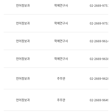
명,
교
언어정보과
학예연구사
02-2669-9751
직
육
위/
연
직
수
급,
과
언어정보과
학예연구사
02-2669-9753
전
어
화,
문
담
연
당
구
언어정보과
학예연구사
02-2669-9614
업
실
무)
어
문
연
언어정보과
학예연구사
02-2669-9638
구
과
어
문
연
언어정보과
주무관
02-2669-9628
구
과
(사
전
팀)
언어정보과
주무관
02-2669-9649
언
어
정