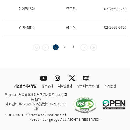
보
과
언어정보과
주무관
02-2669-9759
한
국
어
언어정보과
공무직
02-2669-9650
진
흥
과
수
첫 페이지
이전 페이지
다음 페이지
마지막 페이지
1
2
3
어
점
자
진
흥
과
Youtube
Instagram
Twitter
blog
개인정보 처리 방침
정보공개
저작권 정책
무료 배포 프로그램
오시는 길
바로 가기
문체부와 소속기관
우) 07511 서울특별시 강서구 금낭화로 154(방화
동 827)
대표 전화: 02-2669-9775(평일 9~12시, 13~18
시)
COPYRIGHT ⓒ National Institute of
Korean Language ALL RIGHTS RESERVED.