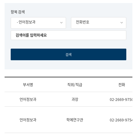
립
국
F
항목 검색
어
o
원
- 언어정보과
전화번호
r
조
m
직
도
국
어
원
원
장
기
획
연
수
부서명
직위/직급
전화
부
기
조
획
언어정보과
과장
02-2669-9750
직
운
및
영
업
과
무
공
언어정보과
학예연구관
02-2669-9754
소
공
개
언
(부
어
서
과