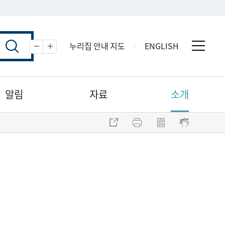
누리집 안내 지도
ENGLISH
전체 
축소
확대
알림
자료
소개
주소 복사
프린트
점자파일 내려받기
점자뷰어 보