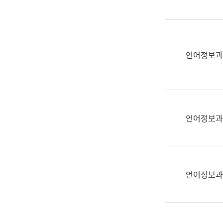
(부
획
서
운
명,
영
직
과
위/
언어정보과
공
직
공
급,
언
전
어
화,
과
담
교
언어정보과
당
육
업
연
무)
수
과
언어정보과
어
문
연
구