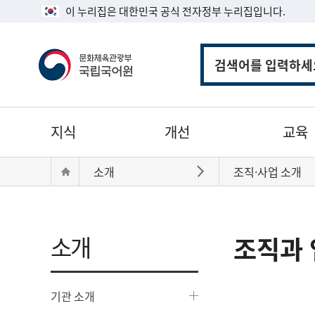
이 누리집은 대한민국 공식 전자정부 누리집입니다.
통
합
검
색
주
지식
개선
교육
메
뉴
현
Home
소개
조직·사업 소개
바로가기
재
위
치:
소개
조직과 
기관 소개