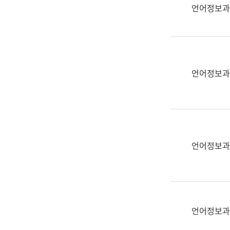
실
언어정보과
어
문
연
구
과
언어정보과
어
문
연
구
과
(사
언어정보과
전
팀)
언
어
정
언어정보과
보
과