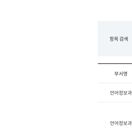
국
립
국
어
원
F
항목 검색
조
o
직
r
도
m
국
어
부서명
원
원
조
장
언어정보과
직
기
및
획
업
연
무
수
소
언어정보과
부
개
기