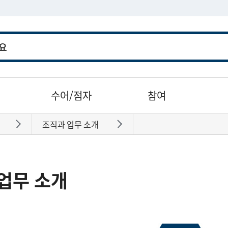
수어/점자
참여
조직과 업무 소개
바로가기
바로가기
업무 소개