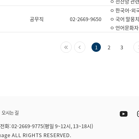
ㅇ 전산망 관련
ㅇ 한국어-외
공무직
02-2669-9650
ㅇ 국어 말뭉치
ㅇ 언어문화자원
첫 페이지
이전 페이지
1
2
3
Yout
오시는 길
전화: 02-2669-9775(평일 9~12시, 13~18시)
guage ALL RIGHTS RESERVED.