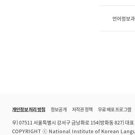
한
국
어
언어정보과
진
흥
과
수
어
점
자
진
흥
과
개인정보 처리 방침
정보공개
저작권 정책
무료 배포 프로그램
우) 07511 서울특별시 강서구 금낭화로 154(방화동 827)
대표 
COPYRIGHT ⓒ National Institute of Korean Lan