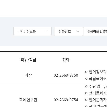
- 언어정보과
전화번호
직위/직급
전화
ㅇ 언어정보과
과장
02-2669-9750
ㅇ 국립국어원
ㅇ 주요 업무,
ㅇ 언어문화자
학예연구관
02-2669-9754
ㅇ 언어문화자
ㅇ 국어 말뭉치