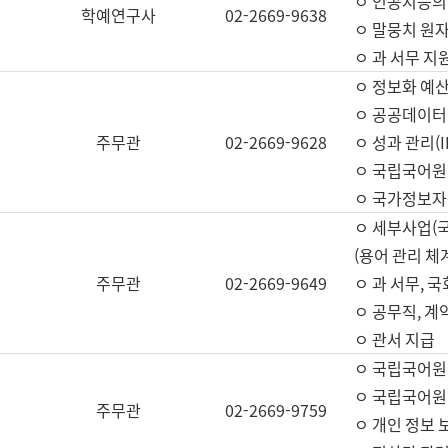
ㅇ 인공지능의
학예연구사
02-2669-9638
ㅇ 말뭉치 원자
ㅇ 과 서무 지
ㅇ 정보화 예산
ㅇ 공공데이터 
주무관
02-2669-9628
ㅇ 성과 관리(
ㅇ 국립국어원
ㅇ 국가정보자
ㅇ 세부사업(
(용어 관리 체
주무관
02-2669-9649
ㅇ 과 서무, 
ㅇ 공무직, 계
ㅇ 관서 지급
ㅇ 국립국어원
ㅇ 국립국어원
주무관
02-2669-9759
ㅇ 개인 정보 