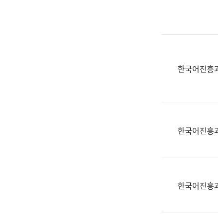
실
어
문
연
구
과
한국어진흥
어
문
연
구
과
한국어진흥
(사
전
팀)
언
어
한국어진흥
정
보
과