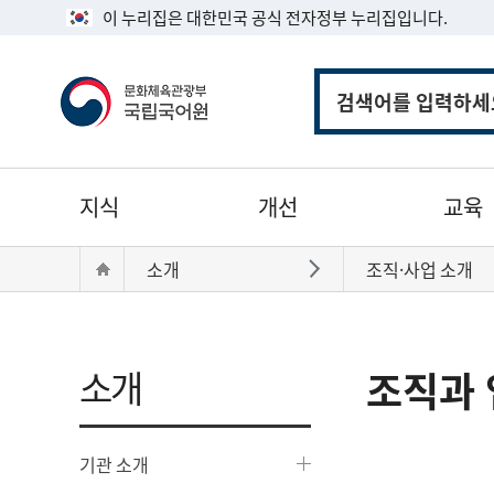
이 누리집은 대한민국 공식 전자정부 누리집입니다.
통
합
검
색
주
지식
개선
교육
메
뉴
현
Home
소개
조직·사업 소개
바로가기
재
위
치:
소개
조직과 
기관 소개