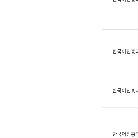
(부
획
서
운
명,
영
직
과
위/
공
직
공
급,
언
한국어진흥
전
어
화,
과
담
교
당
육
업
연
한국어진흥
무)
수
과
어
문
연
구
한국어진흥