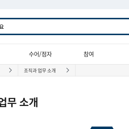
수어/점자
참여
조직과 업무 소개
바로가기
바로가기
업무 소개