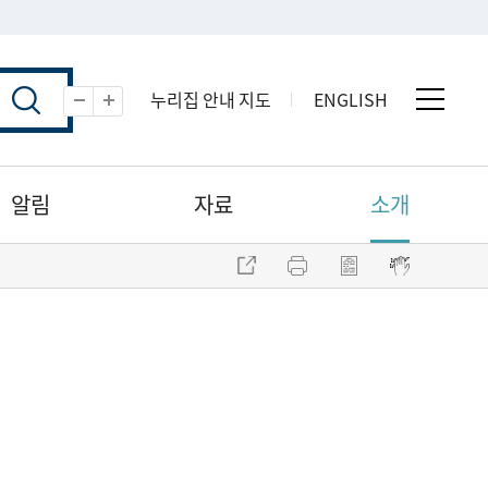
누리집 안내 지도
ENGLISH
전체 
축소
확대
알림
자료
소개
주소 복사
프린트
점자파일 내려받기
점자뷰어 보