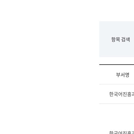
국
립
국
어
원
F
항목 검색
조
o
직
r
도
m
국
어
부서명
원
원
조
장
한국어진흥
직
기
및
획
업
연
무
수
소
부
개
기
한국어진흥