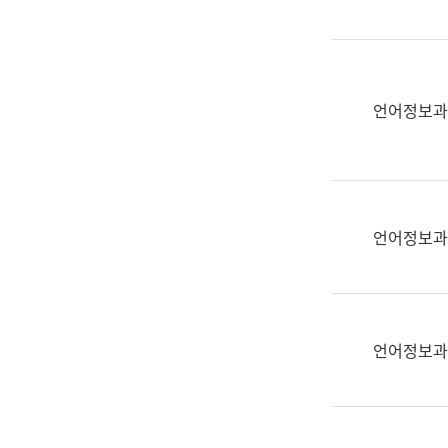
(부
획
서
운
명,
영
직
과
위/
언어정보과
공
직
공
급,
언
전
어
화,
과
담
교
언어정보과
당
육
업
연
무)
수
과
언어정보과
어
문
연
구