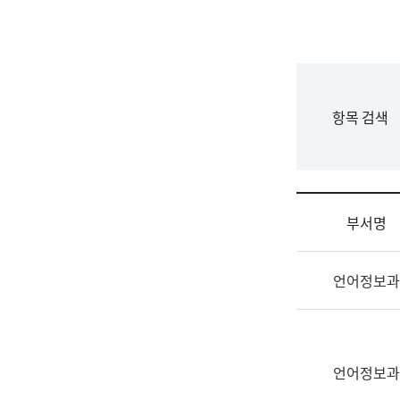
국
립
국
어
원
F
항목 검색
조
o
직
r
도
m
국
어
부서명
원
원
조
장
언어정보과
직
기
및
획
업
연
무
수
소
언어정보과
부
개
기