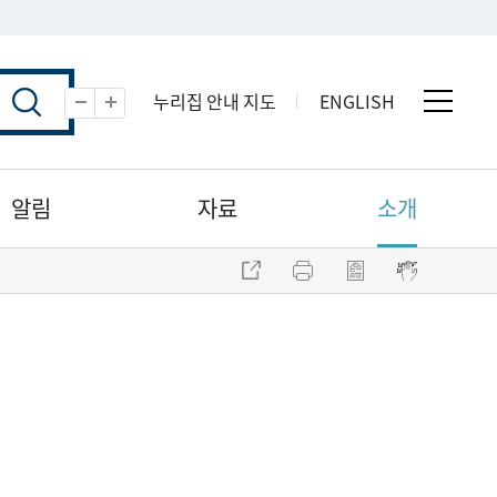
누리집 안내 지도
ENGLISH
전체 
축소
확대
알림
자료
소개
주소 복사
프린트
점자파일 내려받기
점자뷰어 보