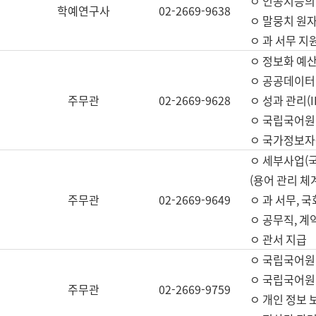
ㅇ 인공지능의
학예연구사
02-2669-9638
ㅇ 말뭉치 원자
ㅇ 과 서무 지
ㅇ 정보화 예산
ㅇ 공공데이터 
주무관
02-2669-9628
ㅇ 성과 관리(
ㅇ 국립국어원
ㅇ 국가정보자
ㅇ 세부사업(
(용어 관리 체
주무관
02-2669-9649
ㅇ 과 서무, 
ㅇ 공무직, 계
ㅇ 관서 지급
ㅇ 국립국어원
ㅇ 국립국어원
주무관
02-2669-9759
ㅇ 개인 정보 