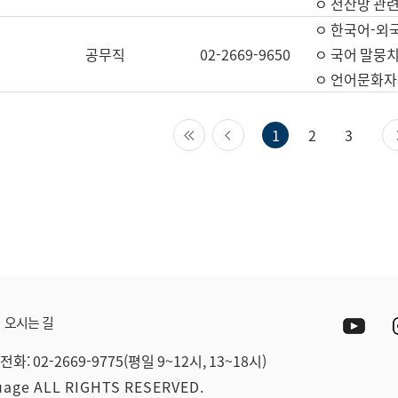
ㅇ 전산망 관련
ㅇ 한국어-외
공무직
02-2669-9650
ㅇ 국어 말뭉치
ㅇ 언어문화자원
첫 페이지
이전 페이지
1
2
3
Yout
오시는 길
전화: 02-2669-9775(평일 9~12시, 13~18시)
guage ALL RIGHTS RESERVED.