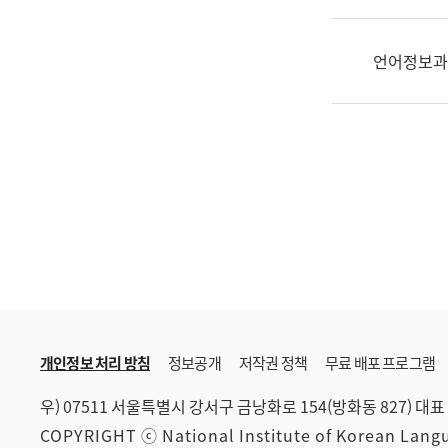
한
국
어
언어정보과
진
흥
과
수
어
점
자
진
흥
과
개인정보 처리 방침
정보공개
저작권 정책
무료 배포 프로그램
우) 07511 서울특별시 강서구 금낭화로 154(방화동 827)
대표 
COPYRIGHT ⓒ National Institute of Korean Lan