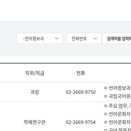
- 언어정보과
전화번호
직위/직급
전화
ㅇ 언어정보과
과장
02-2669-9750
ㅇ 국립국어원
ㅇ 주요 업무,
ㅇ 언어문화자
학예연구관
02-2669-9754
ㅇ 언어문화자
ㅇ 국어 말뭉치