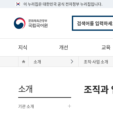
이 누리집은 대한민국 공식 전자정부 누리집입니다.
통
합
검
색
주
지식
개선
교육
메
뉴
현
Home
소개
조직·사업 소개
바로가기
재
위
치:
소개
조직과 
기관 소개