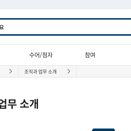
수어/점자
참여
조직과 업무 소개
바로가기
바로가기
업무 소개