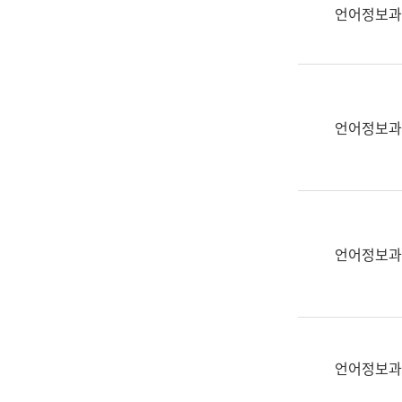
실
언어정보과
어
문
연
구
과
언어정보과
어
문
연
구
과
(사
언어정보과
전
팀)
언
어
정
언어정보과
보
과