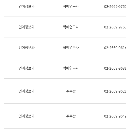
명,
교
언어정보과
학예연구사
02-2669-9751
직
육
위/
연
직
수
급,
과
언어정보과
학예연구사
02-2669-9753
전
어
화,
문
담
연
당
구
언어정보과
학예연구사
02-2669-9614
업
실
무)
어
문
연
언어정보과
학예연구사
02-2669-9638
구
과
어
문
연
언어정보과
주무관
02-2669-9628
구
과
(사
전
팀)
언어정보과
주무관
02-2669-9649
언
어
정