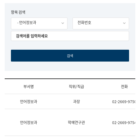
립
국
F
항목 검색
어
o
원
- 언어정보과
전화번호
r
조
m
직
도
국
어
원
원
장
기
획
연
수
부서명
직위/직급
전화
부
기
조
획
언어정보과
과장
02-2669-9750
직
운
및
영
업
과
무
공
언어정보과
학예연구관
02-2669-9754
소
공
개
언
(부
어
서
과