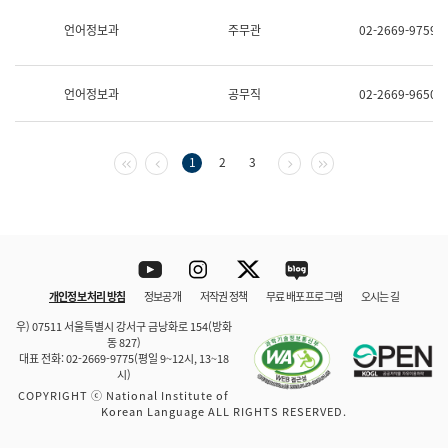
보
과
언어정보과
주무관
02-2669-9759
한
국
어
언어정보과
공무직
02-2669-9650
진
흥
과
수
첫 페이지
이전 페이지
다음 페이지
마지막 페이지
1
2
3
어
점
자
진
흥
과
Youtube
Instagram
Twitter
blog
개인정보 처리 방침
정보공개
저작권 정책
무료 배포 프로그램
오시는 길
바로 가기
문체부와 소속기관
우) 07511 서울특별시 강서구 금낭화로 154(방화
동 827)
대표 전화: 02-2669-9775(평일 9~12시, 13~18
시)
COPYRIGHT ⓒ National Institute of
Korean Language ALL RIGHTS RESERVED.