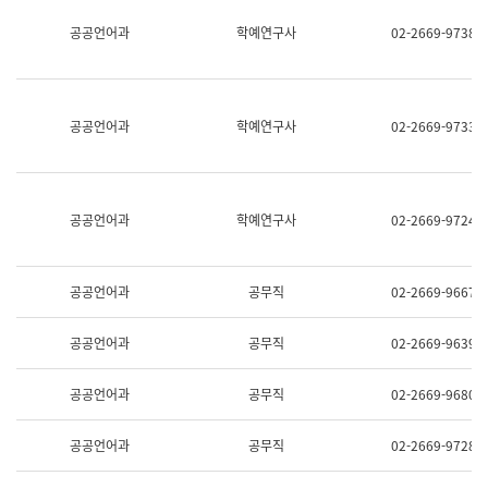
명,
교
공공언어과
학예연구사
02-2669-9738
직
육
위/
연
직
수
급,
과
전
어
공공언어과
학예연구사
02-2669-9733
화,
문
담
연
당
구
업
실
무)
어
공공언어과
학예연구사
02-2669-9724
문
연
구
과
공공언어과
공무직
02-2669-9667
어
문
연
공공언어과
공무직
02-2669-9639
구
과
(사
공공언어과
공무직
02-2669-9680
전
팀)
언
공공언어과
공무직
02-2669-9728
어
정