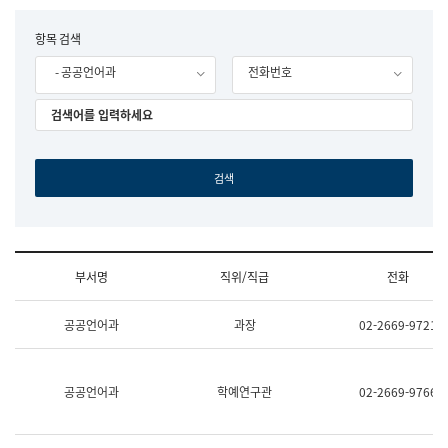
립
국
F
항목 검색
어
o
원
- 공공언어과
전화번호
r
조
m
직
도
국
어
원
원
장
기
획
연
수
부서명
직위/직급
전화
부
기
조
획
공공언어과
과장
02-2669-9721
직
운
및
영
업
과
무
공
공공언어과
학예연구관
02-2669-9766
소
공
개
언
(부
어
서
과