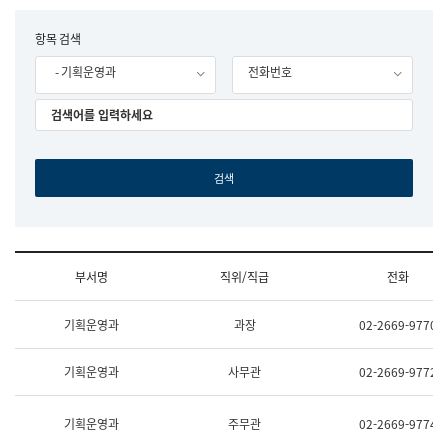
립
국
F
항목 검색
어
o
원
- 기획운영과
전화번호
r
조
m
직
도
국
어
원
원
장
기
획
연
수
부서명
직위/직급
전화
부
기
조
획
기획운영과
과장
02-2669-9770
직
운
및
영
업
과
기획운영과
사무관
02-2669-9772
무
공
소
공
개
언
기획운영과
주무관
02-2669-9774
(부
어
서
과