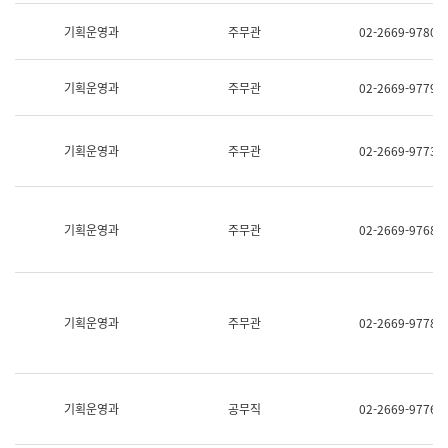
명,
교
직
기획운영과
주무관
02-2669-9780
육
위/
연
직
수
급,
과
기획운영과
주무관
02-2669-9779
전
어
화,
문
담
연
당
기획운영과
주무관
02-2669-9773
구
업
실
무)
어
문
연
기획운영과
주무관
02-2669-9768
구
과
어
문
연
구
기획운영과
주무관
02-2669-9778
과
(사
전
팀)
언
기획운영과
공무직
02-2669-9776
어
정