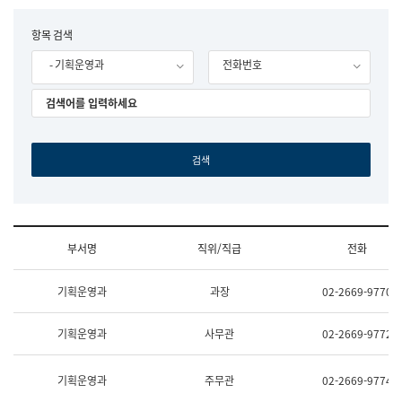
립
국
F
항목 검색
어
o
원
- 기획운영과
전화번호
r
조
m
직
도
국
어
원
원
장
기
획
연
수
부서명
직위/직급
전화
부
기
조
획
기획운영과
과장
02-2669-9770
직
운
및
영
업
과
기획운영과
사무관
02-2669-9772
무
공
소
공
개
언
기획운영과
주무관
02-2669-9774
(부
어
서
과