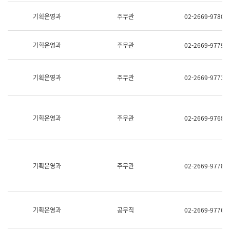
명,
교
직
기획운영과
주무관
02-2669-9780
육
위/
연
직
수
급,
과
기획운영과
주무관
02-2669-9779
전
어
화,
문
담
연
당
기획운영과
주무관
02-2669-9773
구
업
실
무)
어
문
연
기획운영과
주무관
02-2669-9768
구
과
어
문
연
구
기획운영과
주무관
02-2669-9778
과
(사
전
팀)
언
기획운영과
공무직
02-2669-9776
어
정