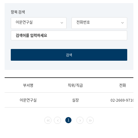
립
국
F
항목 검색
어
o
원
어문연구실
전화번호
r
조
m
직
도
국
어
원
원
장
기
획
연
수
부서명
직위/직급
전화
부
기
조
획
어문연구실
실장
02-2669-9710
직
운
및
영
업
과
무
공
첫 페이지
이전 페이지
다음 페이지
마지막 페이지
1
소
공
개
언
(부
어
서
과