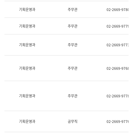
명,
교
직
기획운영과
주무관
02-2669-9780
육
위/
연
직
수
급,
과
기획운영과
주무관
02-2669-9779
전
어
화,
문
담
연
당
기획운영과
주무관
02-2669-9773
구
업
실
무)
어
문
연
기획운영과
주무관
02-2669-9768
구
과
어
문
연
구
기획운영과
주무관
02-2669-9778
과
(사
전
팀)
언
기획운영과
공무직
02-2669-9776
어
정