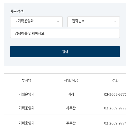
립
국
F
항목 검색
어
o
원
- 기획운영과
전화번호
r
조
m
직
도
국
어
원
원
장
기
획
연
수
부서명
직위/직급
전화
부
기
조
획
기획운영과
과장
02-2669-9770
직
운
및
영
업
과
기획운영과
사무관
02-2669-9772
무
공
소
공
개
언
기획운영과
주무관
02-2669-9774
(부
어
서
과