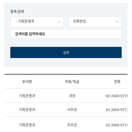
립
국
F
항목 검색
어
o
원
- 기획운영과
전화번호
r
조
m
직
도
국
어
원
원
장
기
획
연
수
부서명
직위/직급
전화
부
기
조
획
기획운영과
과장
02-2669-9770
직
운
및
영
업
과
기획운영과
사무관
02-2669-9772
무
공
소
공
개
언
기획운영과
주무관
02-2669-9774
(부
어
서
과