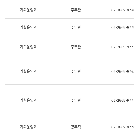
명,
교
직
기획운영과
주무관
02-2669-9780
육
위/
연
직
수
급,
과
기획운영과
주무관
02-2669-9779
전
어
화,
문
담
연
당
기획운영과
주무관
02-2669-9773
구
업
실
무)
어
문
연
기획운영과
주무관
02-2669-9768
구
과
어
문
연
구
기획운영과
주무관
02-2669-9778
과
(사
전
팀)
언
기획운영과
공무직
02-2669-9776
어
정