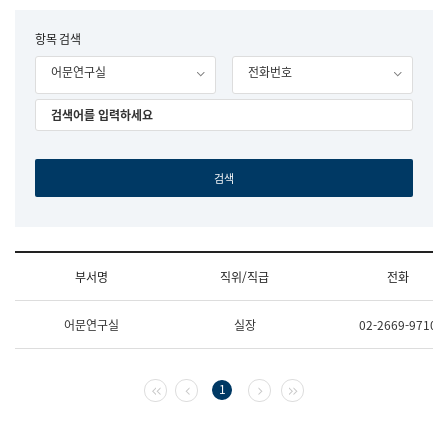
립
국
F
항목 검색
어
o
원
어문연구실
전화번호
r
조
m
직
도
국
어
원
원
장
기
획
연
수
부서명
직위/직급
전화
부
기
조
획
어문연구실
실장
02-2669-9710
직
운
및
영
업
과
무
공
첫 페이지
이전 페이지
다음 페이지
마지막 페이지
1
소
공
개
언
(부
어
서
과