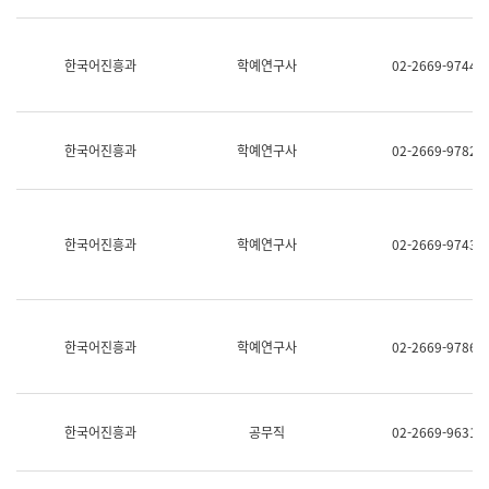
명,
교
직
육
위/
연
한국어진흥과
학예연구사
02-2669-9744
직
수
급,
과
전
어
화,
문
담
연
한국어진흥과
학예연구사
02-2669-9782
당
구
업
실
무)
어
문
연
한국어진흥과
학예연구사
02-2669-9743
구
과
어
문
연
한국어진흥과
학예연구사
02-2669-9786
구
과
(사
전
팀)
한국어진흥과
공무직
02-2669-9631
언
어
정