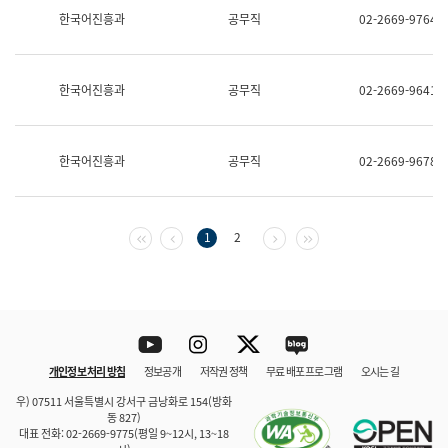
보
한국어진흥과
공무직
02-2669-9764
과
한
국
어
한국어진흥과
공무직
02-2669-9641
진
흥
과
수
한국어진흥과
공무직
02-2669-9678
어
점
자
진
흥
첫 페이지
이전 페이지
다음 페이지
마지막 페이지
1
2
과
Youtube
Instagram
Twitter
blog
개인정보 처리 방침
정보공개
저작권 정책
무료 배포 프로그램
오시는 길
바로 가기
문체부와 소속기관
우) 07511 서울특별시 강서구 금낭화로 154(방화
동 827)
대표 전화: 02-2669-9775(평일 9~12시, 13~18