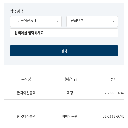
립
국
F
항목 검색
어
o
원
- 한국어진흥과
전화번호
r
조
m
직
도
국
어
원
원
장
기
획
연
수
부서명
직위/직급
전화
부
기
조
획
한국어진흥과
과장
02-2669-9742
직
운
및
영
업
과
무
공
소
공
한국어진흥과
학예연구관
02-2669-9742
개
언
(부
어
서
과