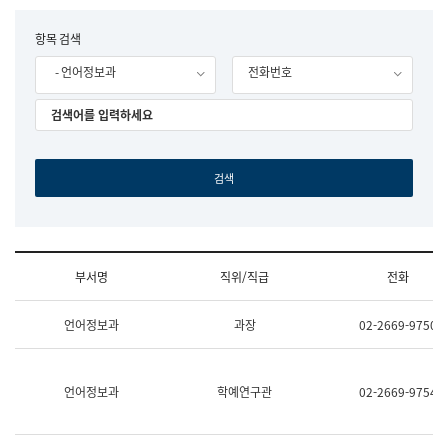
립
국
F
항목 검색
어
o
원
- 언어정보과
전화번호
r
조
m
직
도
국
어
원
원
장
기
획
연
수
부서명
직위/직급
전화
부
기
조
획
언어정보과
과장
02-2669-9750
직
운
및
영
업
과
무
공
언어정보과
학예연구관
02-2669-9754
소
공
개
언
(부
어
서
과