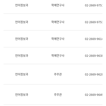
명,
교
언어정보과
학예연구사
02-2669-9751
직
육
위/
연
직
수
급,
과
언어정보과
학예연구사
02-2669-9753
전
어
화,
문
담
연
당
구
언어정보과
학예연구사
02-2669-9614
업
실
무)
어
문
연
언어정보과
학예연구사
02-2669-9638
구
과
어
문
연
언어정보과
주무관
02-2669-9628
구
과
(사
전
팀)
언어정보과
주무관
02-2669-9649
언
어
정