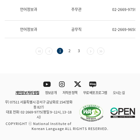
보
과
언어정보과
주무관
02-2669-9759
한
국
어
언어정보과
공무직
02-2669-9650
진
흥
과
수
첫 페이지
이전 페이지
다음 페이지
마지막 페이지
1
2
3
어
점
자
진
흥
과
Youtube
Instagram
Twitter
blog
개인정보 처리 방침
정보공개
저작권 정책
무료 배포 프로그램
오시는 길
바로 가기
문체부와 소속기관
우) 07511 서울특별시 강서구 금낭화로 154(방화
동 827)
대표 전화: 02-2669-9775(평일 9~12시, 13~18
시)
COPYRIGHT ⓒ National Institute of
Korean Language ALL RIGHTS RESERVED.