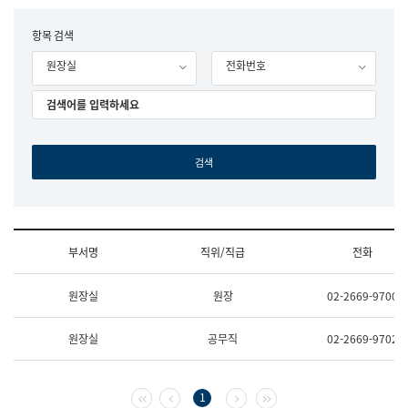
립
국
F
항목 검색
어
o
원
원장실
전화번호
r
조
m
직
도
국
어
원
원
장
기
획
연
수
부서명
직위/직급
전화
부
기
조
획
원장실
원장
02-2669-9700
직
운
및
영
업
과
원장실
공무직
02-2669-9702
무
공
소
공
개
언
(부
어
첫 페이지
이전 페이지
다음 페이지
마지막 페이지
1
서
과