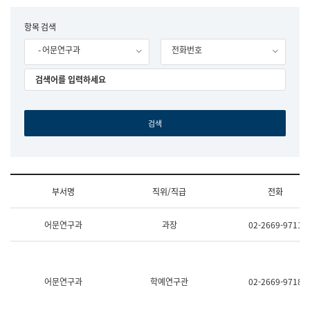
립
국
F
항목 검색
어
o
원
- 어문연구과
전화번호
r
조
m
직
도
국
어
원
원
장
기
획
연
수
부서명
직위/직급
전화
부
기
조
획
어문연구과
과장
02-2669-9711
직
운
및
영
업
과
무
공
소
공
어문연구과
학예연구관
02-2669-9718
개
언
(부
어
서
과