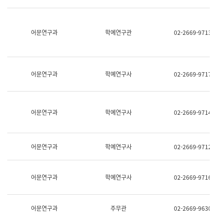
명,
교
직
육
위/
연
직
어문연구과
학예연구관
02-2669-9713
수
급,
과
전
어
화,
문
담
연
당
구
어문연구과
학예연구사
02-2669-9717
업
실
무)
어
문
연
어문연구과
학예연구사
02-2669-9714
구
과
어
문
어문연구과
학예연구사
02-2669-9712
연
구
과
(사
어문연구과
학예연구사
02-2669-9716
전
팀)
언
어
어문연구과
주무관
02-2669-9630
정