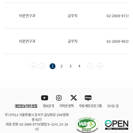
보
과
한
어문연구과
공무직
02-2669-9719
국
어
진
흥
과
어문연구과
공무직
02-2669-9635
수
어
점
자
진
첫 페이지
이전 페이지
다음 페이지
마지막 페이지
1
2
3
4
흥
과
Youtube
Instagram
Twitter
blog
개인정보 처리 방침
정보공개
저작권 정책
무료 배포 프로그램
오시는 길
바로 가기
문체부와 소속기관
우) 07511 서울특별시 강서구 금낭화로 154(방화
동 827)
대표 전화: 02-2669-9775(평일 9~12시, 13~18
시)