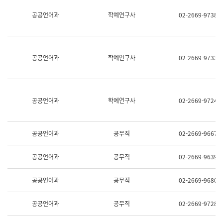
명,
교
공공언어과
학예연구사
02-2669-9738
직
육
위/
연
직
수
급,
과
전
어
공공언어과
학예연구사
02-2669-9733
화,
문
담
연
당
구
업
실
무)
어
공공언어과
학예연구사
02-2669-9724
문
연
구
과
공공언어과
공무직
02-2669-9667
어
문
연
공공언어과
공무직
02-2669-9639
구
과
(사
공공언어과
공무직
02-2669-9680
전
팀)
언
공공언어과
공무직
02-2669-9728
어
정