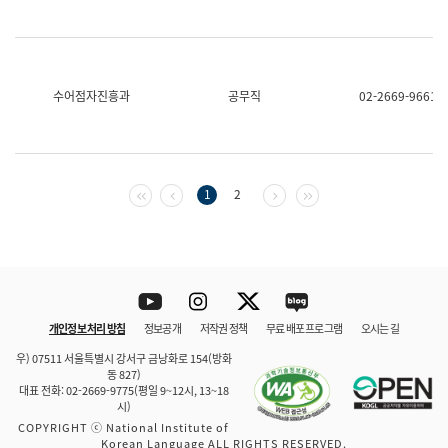
수어점자진흥과
공무직
02-2669-9661
첫 페이지
이전 페이지
다음 페이지
마지막 페이지
1
2
Youtube
Instagram
Twitter
blog
개인정보 처리 방침
정보공개
저작권 정책
무료 배포 프로그램
오시는 길
바로 가기
문체부와 소속기관
우) 07511 서울특별시 강서구 금낭화로 154(방화
동 827)
대표 전화: 02-2669-9775(평일 9~12시, 13~18
시)
COPYRIGHT ⓒ National Institute of
Korean Language ALL RIGHTS RESERVED.