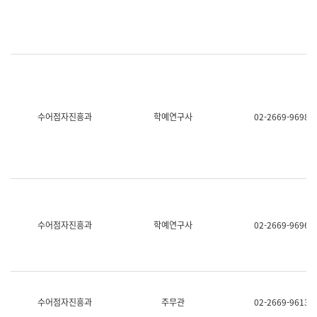
명,
교
직
육
위/
연
직
수
급,
과
전
어
화,
문
담
연
당
구
수어점자진흥과
학예연구사
02-2669-9698
업
실
무)
어
문
연
구
과
어
문
연
수어점자진흥과
학예연구사
02-2669-9696
구
과
(사
전
팀)
언
어
수어점자진흥과
주무관
02-2669-9613
정