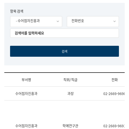
립
국
F
항목 검색
어
o
원
- 수어점자진흥과
전화번호
r
조
m
직
도
국
어
원
원
장
기
획
연
수
부서명
직위/직급
전화
부
기
조
획
수어점자진흥과
과장
02-2669-9690
직
운
및
영
업
과
무
공
소
공
개
언
(부
어
수어점자진흥과
학예연구관
02-2669-9691
서
과