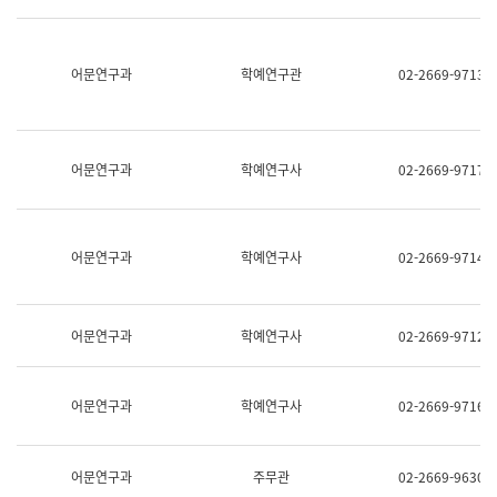
명,
교
직
육
위/
연
직
어문연구과
학예연구관
02-2669-9713
수
급,
과
전
어
화,
문
담
연
당
구
어문연구과
학예연구사
02-2669-9717
업
실
무)
어
문
연
어문연구과
학예연구사
02-2669-9714
구
과
어
문
어문연구과
학예연구사
02-2669-9712
연
구
과
(사
어문연구과
학예연구사
02-2669-9716
전
팀)
언
어
어문연구과
주무관
02-2669-9630
정