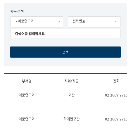
립
국
F
항목 검색
어
o
원
- 어문연구과
전화번호
r
조
m
직
도
국
어
원
원
장
기
획
연
수
부서명
직위/직급
전화
부
기
조
획
어문연구과
과장
02-2669-9711
직
운
및
영
업
과
무
공
소
공
어문연구과
학예연구관
02-2669-9718
개
언
(부
어
서
과