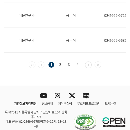
보
과
한
어문연구과
공무직
02-2669-9719
국
어
진
흥
과
어문연구과
공무직
02-2669-9635
수
어
점
자
진
첫 페이지
이전 페이지
다음 페이지
마지막 페이지
1
2
3
4
흥
과
Youtube
Instagram
Twitter
blog
개인정보 처리 방침
정보공개
저작권 정책
무료 배포 프로그램
오시는 길
바로 가기
문체부와 소속기관
우) 07511 서울특별시 강서구 금낭화로 154(방화
동 827)
대표 전화: 02-2669-9775(평일 9~12시, 13~18
시)