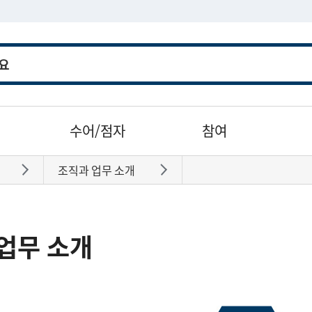
수어/점자
참여
조직과 업무 소개
바로가기
바로가기
업무 소개