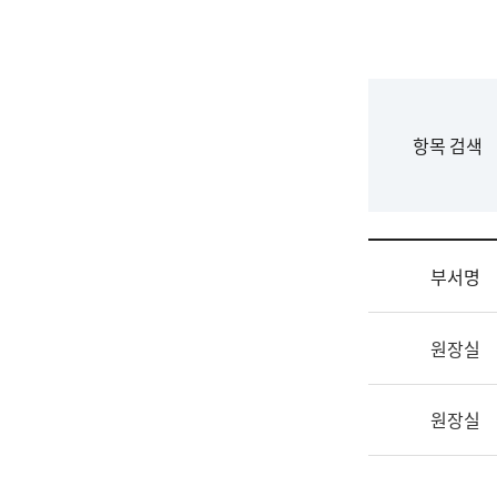
국
립
국
어
원
F
항목 검색
조
o
직
r
도
m
국
어
부서명
원
원
조
장
원장실
직
기
및
획
업
연
원장실
무
수
소
부
개
기