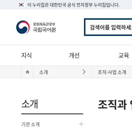
이 누리집은 대한민국 공식 전자정부 누리집입니다.
통
합
검
색
주
지식
개선
교육
메
뉴
현
Home
소개
조직·사업 소개
바로가기
재
위
치:
소개
조직과 
기관 소개