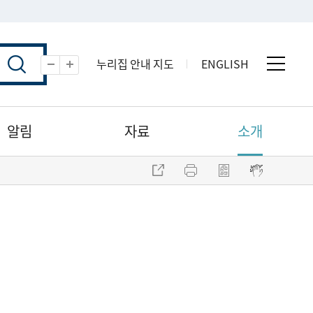
누리집 안내 지도
ENGLISH
전체 
축소
확대
알림
자료
소개
주소 복사
프린트
점자파일 내려받기
점자뷰어 보