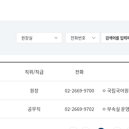
원장실
전화번호
직위/직급
전화
원장
02-2669-9700
ㅇ 국립국어원
공무직
02-2669-9702
ㅇ 부속실 운