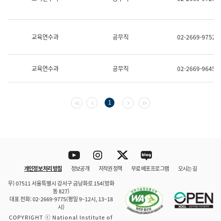
보
과
한
국
교육연수과
공무직
02-2669-9752
어
진
흥
과
교육연수과
공무직
02-2669-9645
수
어
점
자
첫 페이지
이전 페이지
다음 페이지
마지막 페이지
1
진
흥
과
Youtube
Instagram
Twitter
blog
개인정보 처리 방침
정보공개
저작권 정책
무료 배포 프로그램
오시는 길
바로 가기
문체부와 소속기관
우) 07511 서울특별시 강서구 금낭화로 154(방화
동 827)
대표 전화: 02-2669-9775(평일 9~12시, 13~18
시)
COPYRIGHT ⓒ National Institute of