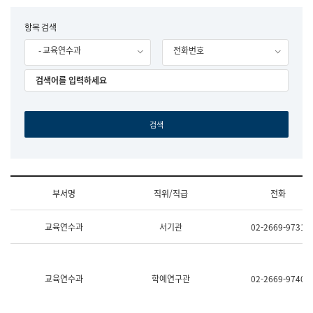
립
국
F
항목 검색
어
o
원
- 교육연수과
전화번호
r
조
m
직
도
국
어
원
원
장
기
획
연
수
부서명
직위/직급
전화
부
기
조
획
교육연수과
서기관
02-2669-9731
직
운
및
영
업
과
무
공
소
공
교육연수과
학예연구관
02-2669-9740
개
언
(부
어
서
과