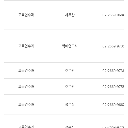
명,
교
직
육
위/
연
교육연수과
사무관
02-2669-9684
직
수
급,
과
전
어
화,
문
담
연
당
구
교육연수과
학예연구사
02-2669-9735
업
실
무)
어
문
연
구
교육연수과
주무관
02-2669-9736
과
어
문
교육연수과
주무관
02-2669-9758
연
구
과
(사
교육연수과
공무직
02-2669-9662
전
팀)
언
어
정
교육연수과
공무직
02-2669-9729