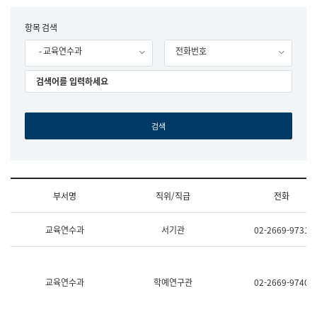
립
국
F
항목 검색
어
o
원
- 교육연수과
전화번호
r
조
m
직
도
국
어
원
원
장
기
획
연
수
부서명
직위/직급
전화
부
기
조
획
교육연수과
서기관
02-2669-9731
직
운
및
영
업
과
무
공
소
공
교육연수과
학예연구관
02-2669-9740
개
언
(부
어
서
과