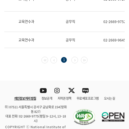
보
과
한
국
교육연수과
공무직
02-2669-9752
어
진
흥
과
교육연수과
공무직
02-2669-9645
수
어
점
자
첫 페이지
이전 페이지
다음 페이지
마지막 페이지
1
진
흥
과
Youtube
Instagram
Twitter
blog
개인정보 처리 방침
정보공개
저작권 정책
무료 배포 프로그램
오시는 길
바로 가기
문체부와 소속기관
우) 07511 서울특별시 강서구 금낭화로 154(방화
동 827)
대표 전화: 02-2669-9775(평일 9~12시, 13~18
시)
COPYRIGHT ⓒ National Institute of