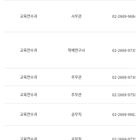
명,
교
직
육
위/
연
교육연수과
사무관
02-2669-9684
직
수
급,
과
전
어
화,
문
담
연
당
구
교육연수과
학예연구사
02-2669-9735
업
실
무)
어
문
연
구
교육연수과
주무관
02-2669-9736
과
어
문
교육연수과
주무관
02-2669-9758
연
구
과
(사
교육연수과
공무직
02-2669-9662
전
팀)
언
어
정
교육연수과
공무직
02-2669-9729