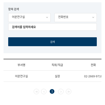
립
국
F
항목 검색
어
o
원
어문연구실
전화번호
r
조
m
직
도
국
어
원
원
장
기
획
연
수
부서명
직위/직급
전화
부
기
조
획
어문연구실
실장
02-2669-9710
직
운
및
영
업
과
무
공
첫 페이지
이전 페이지
다음 페이지
마지막 페이지
1
소
공
개
언
(부
어
서
과