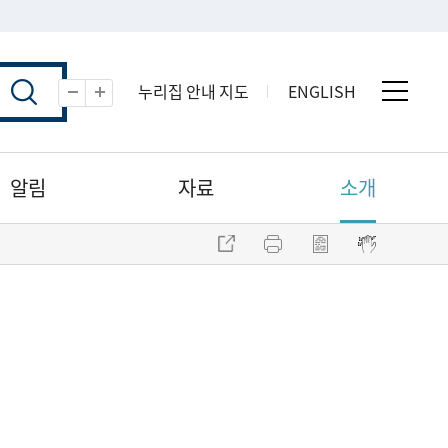
누리집 안내 지도
ENGLISH
전체 
축소
확대
알림
자료
소개
주소 복사
프린트
점자파일 내려받기
점자뷰어 보