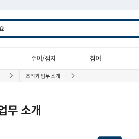
수어/점자
참여
조직과 업무 소개
바로가기
바로가기
업무 소개