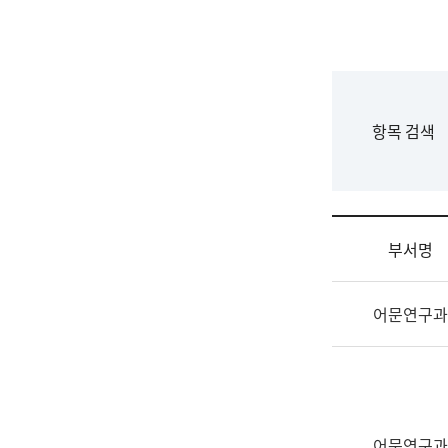
국
립
국
어
원
F
항목 검색
조
o
직
r
도
m
국
어
부서명
원
원
조
장
어문연구과
직
기
및
획
업
연
무
수
소
부
개
기
어문연구과