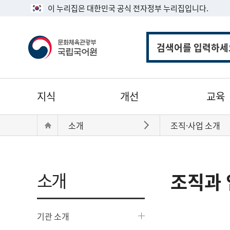
이 누리집은 대한민국 공식 전자정부 누리집입니다.
통
합
검
색
주
지식
개선
교육
메
뉴
현
Home
소개
조직·사업 소개
바로가기
재
위
치:
소개
조직과 
기관 소개