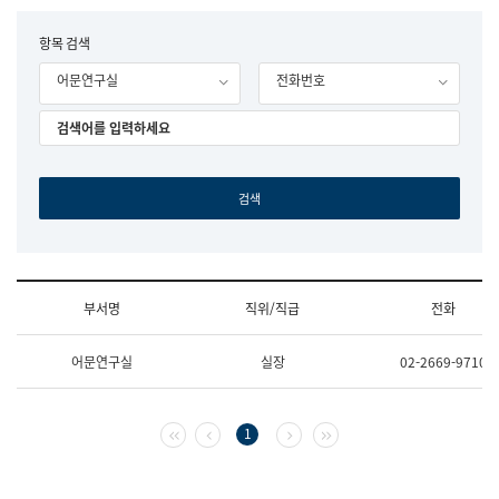
립
국
F
항목 검색
어
o
원
어문연구실
전화번호
r
조
m
직
도
국
어
원
원
장
기
획
연
수
부서명
직위/직급
전화
부
기
조
획
어문연구실
실장
02-2669-9710
직
운
및
영
업
과
무
공
첫 페이지
이전 페이지
다음 페이지
마지막 페이지
1
소
공
개
언
(부
어
서
과