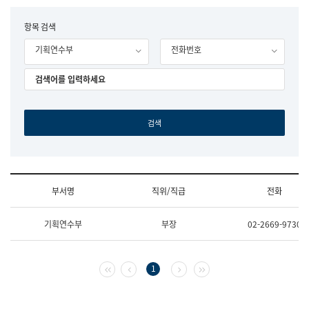
립
국
F
항목 검색
어
o
원
기획연수부
전화번호
r
조
m
직
도
국
어
원
원
장
기
획
연
수
부서명
직위/직급
전화
부
기
조
획
기획연수부
부장
02-2669-9730
직
운
및
영
업
과
무
공
첫 페이지
이전 페이지
다음 페이지
마지막 페이지
1
소
공
개
언
(부
어
서
과