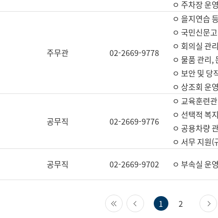
ㅇ 주차장 운
ㅇ 을지연습 
ㅇ 국민신문고,
ㅇ 회의실 관리
주무관
02-2669-9778
ㅇ 물품 관리,
ㅇ 보안 및 당
ㅇ 상조회 운
ㅇ 교육훈련관
ㅇ 선택적 복지
공무직
02-2669-9776
ㅇ 공용차량 관
ㅇ 서무 지원(
공무직
02-2669-9702
ㅇ 부속실 운
첫 페이지
이전 페이지
1
2