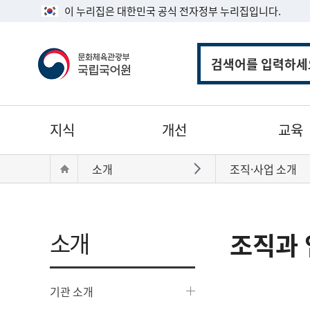
이 누리집은 대한민국 공식 전자정부 누리집입니다.
통
합
검
색
주
지식
개선
교육
메
뉴
현
Home
소개
조직·사업 소개
바로가기
재
위
치:
소개
조직과 
기관 소개