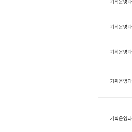
기획운영과
(부
획
서
운
명,
영
직
기획운영과
과
위/
공
직
공
급,
언
기획운영과
전
어
화,
과
담
교
당
육
기획운영과
업
연
무)
수
과
어
문
기획운영과
연
구