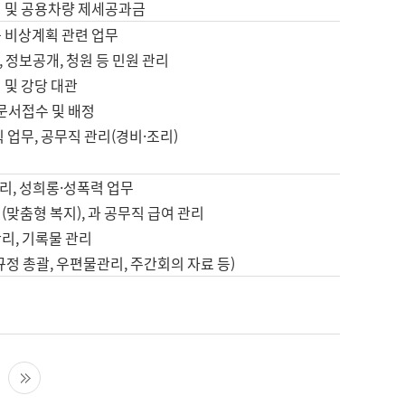
영 및 공용차량 제세공과금
등 비상계획 관련 업무
 정보공개, 청원 등 민원 관리
 및 강당 대관
 문서접수 및 배정
직 업무, 공무직 관리(경비·조리)
영
리, 성희롱·성폭력 업무
(맞춤형 복지), 과 공무직 급여 관리
리, 기록물 관리
규정 총괄, 우편물관리, 주간회의 자료 등)
영
다음 페이지
마지막 페이지