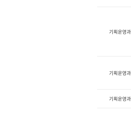
실
어
문
연
구
기획운영과
과
어
문
연
구
과
기획운영과
(사
전
팀)
기획운영과
언
어
정
보
과