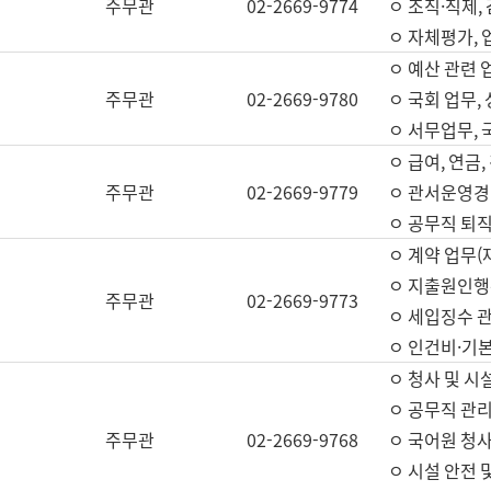
주무관
02-2669-9774
ㅇ 조직·직제,
ㅇ 자체평가,
ㅇ 예산 관련 
주무관
02-2669-9780
ㅇ 국회 업무
ㅇ 서무업무,
ㅇ 급여, 연금
주무관
02-2669-9779
ㅇ 관서운영경비
ㅇ 공무직 퇴직
ㅇ 계약 업무(
ㅇ 지출원인행위
주무관
02-2669-9773
ㅇ 세입징수 
ㅇ 인건비·기
ㅇ 청사 및 시
ㅇ 공무직 관리
주무관
02-2669-9768
ㅇ 국어원 청
ㅇ 시설 안전 