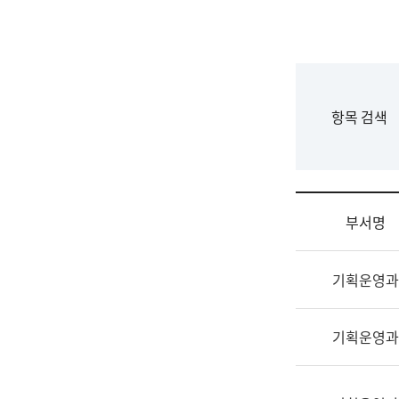
국
립
국
어
원
F
항목 검색
조
o
직
r
도
m
국
어
부서명
원
원
조
장
기획운영과
직
기
및
획
업
연
기획운영과
무
수
소
부
개
기