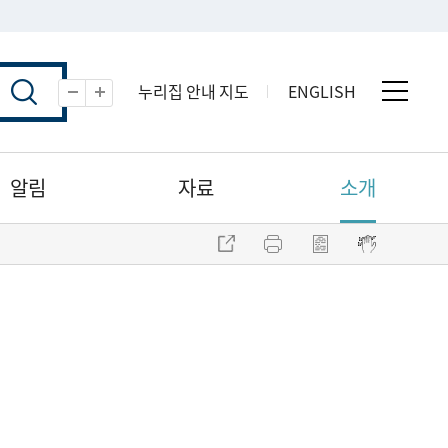
누리집 안내 지도
ENGLISH
전체 
축소
확대
알림
자료
소개
주소 복사
프린트
점자파일 내려받기
점자뷰어 보