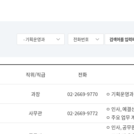
- 기획운영과
전화번호
직위/직급
전화
과장
02-2669-9770
ㅇ 기획운영과
ㅇ 인사, 예결산
사무관
02-2669-9772
ㅇ 주요 업무 
ㅇ 인사, 공무