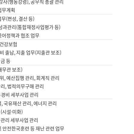
 감사(행동강령), 공무직 총괄 관리
 업무계획
업무(편성, 결산 등)
, 성과관리(통합재정사업평가 등)
 국어정책과 협조 업무
, 건강보험
 출납, 지출 업무(지출관 보조)
금 등
재무관 보조)
, 예산집행 관리, 회계직 관리
관리, 법적의무구매 관리
본경비 세부사업 관리
설, 국유재산 관리, 에너지 관리
(시설·미화)
사관리 세부사업 관리
및 안전한국훈련 등 재난 관련 업무