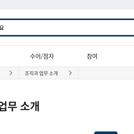
수어/점자
참여
조직과 업무 소개
바로가기
바로가기
업무 소개