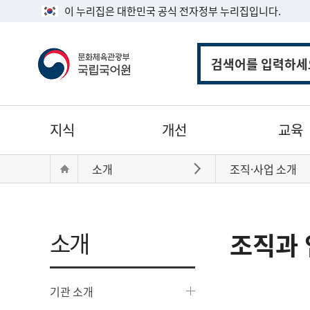
이 누리집은 대한민국 공식 전자정부 누리집입니다.
통
합
검
색
주
지식
개선
교육
메
뉴
현
Home
소개
조직·사업 소개
바로가기
재
위
치:
소개
조직과 
기관 소개