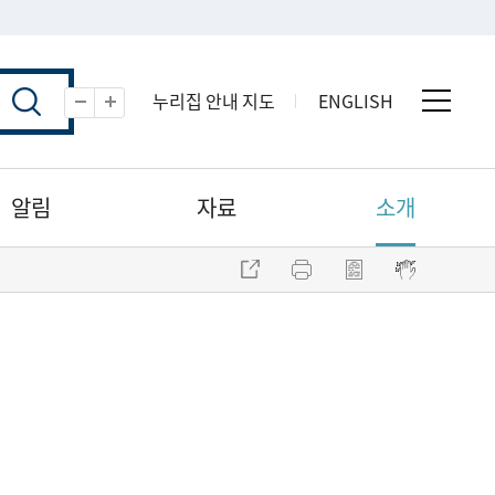
누리집 안내 지도
ENGLISH
전체 
축소
확대
알림
자료
소개
주소 복사
프린트
점자파일 내려받기
점자뷰어 보