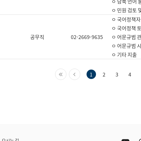
ㅇ 남북 언어 
ㅇ 민원 검토 
ㅇ 국어정책자
ㅇ 국어정책 
공무직
02-2669-9635
ㅇ 어문규범 
ㅇ 어문규범 
ㅇ 기타 지출
첫 페이지
이전 페이지
1
2
3
4
Yout
오시는 길