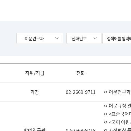
- 어문연구과
전화번호
직위/직급
전화
과장
02-2669-9711
ㅇ 어문연구과
ㅇ 어문규정 
ㅇ <표준국어
ㅇ <국어 어원
학예연구관
02-2669-9718
ㅇ 사전편찬 