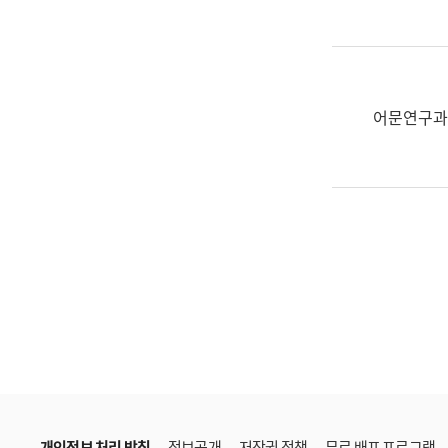
한
국
어
진
흥
어문연구과
과
수
어
점
자
진
흥
과
개인정보 처리 방침
정보공개
저작권 정책
무료 배포 프로그램