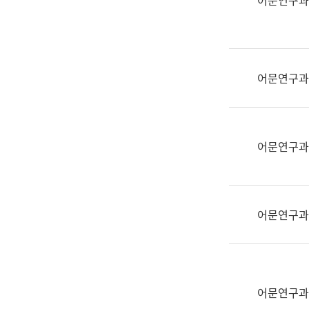
어문연구과
실
어
문
연
구
어문연구과
과
어
문
연
어문연구과
구
과
(사
전
어문연구과
팀)
언
어
정
보
어문연구과
과