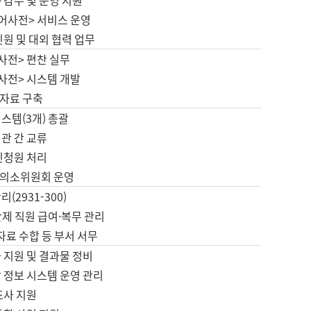
 감수 및 운영 지원
국어사전> 서비스 운영
민원 및 대외 협력 업무
사전> 편찬 실무
사전> 시스템 개발
자료 구축
스템(3개) 총괄
관 간 교류
민청원 처리
의소위원회 운영
(2931-300)
제 직원 급여·복무 관리
 자료 수합 등 부서 서무
 지원 및 결과물 정비
 정보 시스템 운영 관리
조사 지원