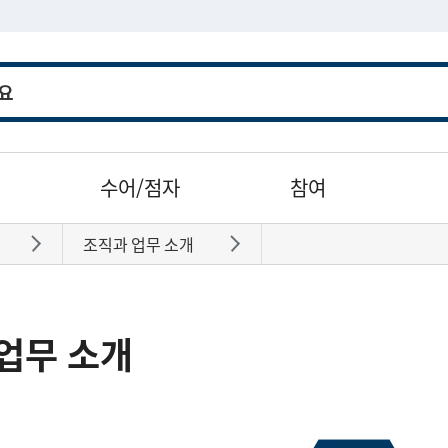
수어/점자
참여
조직과 업무 소개
바로가기
바로가기
업무 소개