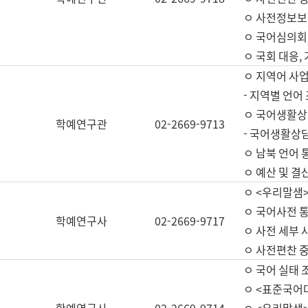
ㅇ 사전정보보
ㅇ 국어심의회
ㅇ 국회 대응,
ㅇ 지역어 사
- 지역별 언어
ㅇ 국어생활상
학예연구관
02-2669-9713
- 국어생활상담
ㅇ 남북 언어 
ㅇ 예산 및 결산(
ㅇ <우리말샘>
ㅇ 국어사전 통
학예연구사
02-2669-9717
ㅇ 사전 세부 사
ㅇ 사전편찬 
ㅇ 국어 실태 
ㅇ <표준국어