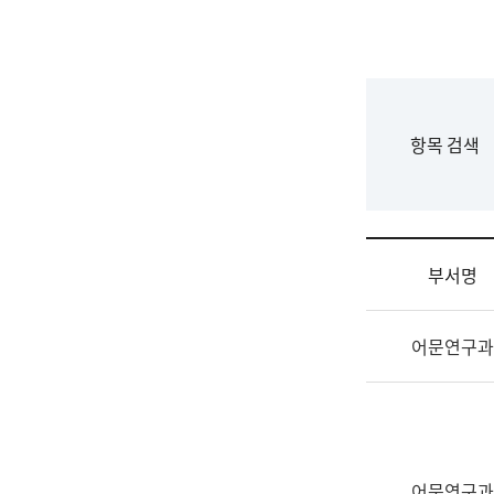
국
립
국
어
원
F
항목 검색
조
o
직
r
도
m
국
어
부서명
원
원
조
장
어문연구과
직
기
및
획
업
연
무
수
소
부
개
기
어문연구과