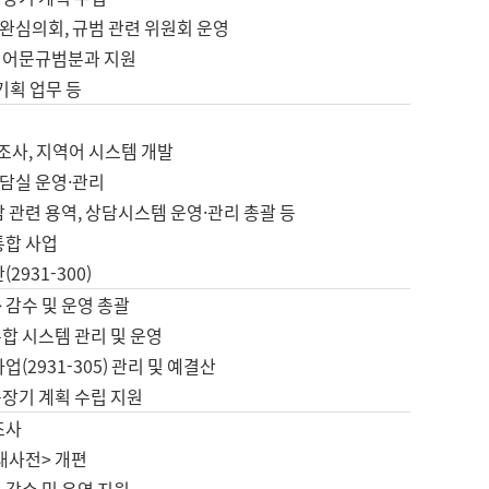
완심의회, 규범 관련 위원회 운영
 어문규범분과 지원
 기획 업무 등
업
 조사, 지역어 시스템 개발
담실 운영·관리
 관련 용역, 상담시스템 운영·관리 총괄 등
통합 사업
2931-300)
 감수 및 운영 총괄
합 시스템 관리 및 운영
업(2931-305) 관리 및 예결산
중장기 계획 수립 지원
조사
대사전> 개편