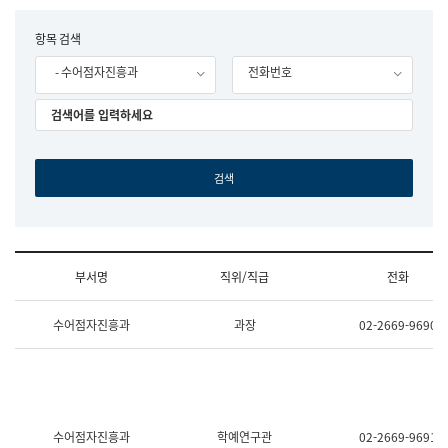
립
국
F
항목 검색
어
o
원
- 수어점자진흥과
전화번호
r
조
m
직
도
국
어
원
원
장
기
획
연
수
부서명
직위/직급
전화
부
기
조
획
수어점자진흥과
과장
02-2669-9690
직
운
및
영
업
과
무
공
소
공
개
언
(부
어
수어점자진흥과
학예연구관
02-2669-9691
서
과