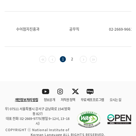
수어점자진흥과
공무직
02-2669-9661
첫 페이지
이전 페이지
다음 페이지
마지막 페이지
1
2
Youtube
Instagram
Twitter
blog
개인정보 처리 방침
정보공개
저작권 정책
무료 배포 프로그램
오시는 길
바로 가기
문체부와 소속기관
우) 07511 서울특별시 강서구 금낭화로 154(방화
동 827)
대표 전화: 02-2669-9775(평일 9~12시, 13~18
시)
COPYRIGHT ⓒ National Institute of
Korean Language ALL RIGHTS RESERVED.