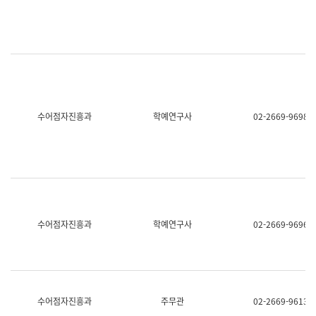
명,
교
직
육
위/
연
직
수
급,
과
전
어
화,
문
담
연
당
구
수어점자진흥과
학예연구사
02-2669-9698
업
실
무)
어
문
연
구
과
어
문
연
수어점자진흥과
학예연구사
02-2669-9696
구
과
(사
전
팀)
언
어
수어점자진흥과
주무관
02-2669-9613
정