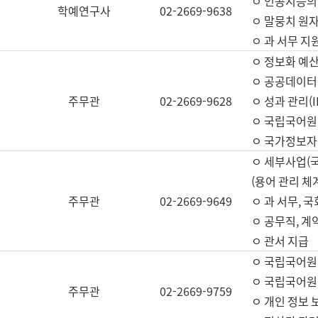
ㅇ 인공지능의
학예연구사
02-2669-9638
ㅇ 말뭉치 원자
ㅇ 과 서무 지
ㅇ 정보화 예산
ㅇ 공공데이터 
주무관
02-2669-9628
ㅇ 성과 관리(
ㅇ 국립국어원
ㅇ 국가정보자
ㅇ 세부사업(
(용어 관리 체
주무관
02-2669-9649
ㅇ 과 서무, 
ㅇ 공무직, 계
ㅇ 관서 지급
ㅇ 국립국어원
ㅇ 국립국어원
주무관
02-2669-9759
ㅇ 개인 정보 