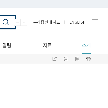
누리집 안내 지도
ENGLISH
전체 
축소
확대
알림
자료
소개
주소 복사
프린트
점자파일 내려받기
점자뷰어 보