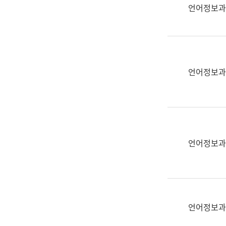
실
언어정보과
어
문
연
구
과
언어정보과
어
문
연
구
과
(사
언어정보과
전
팀)
언
어
정
언어정보과
보
과