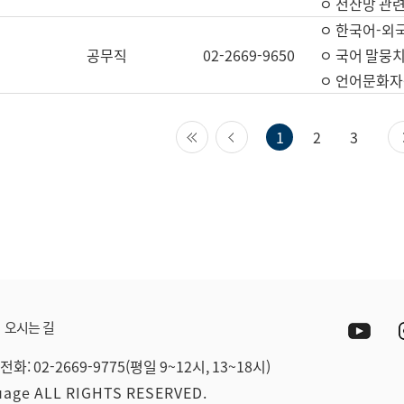
ㅇ 전산망 관련
ㅇ 한국어-외
공무직
02-2669-9650
ㅇ 국어 말뭉치
ㅇ 언어문화자원
첫 페이지
이전 페이지
1
2
3
Yout
오시는 길
전화: 02-2669-9775(평일 9~12시, 13~18시)
guage ALL RIGHTS RESERVED.