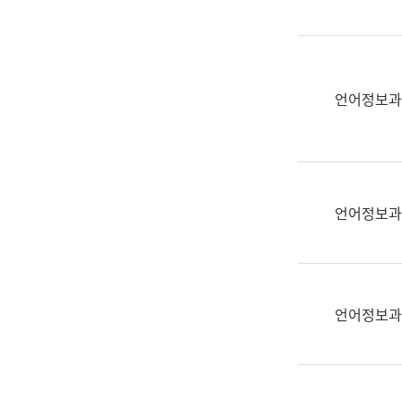
(부
획
서
운
명,
영
직
과
위/
언어정보과
공
직
공
급,
언
전
어
화,
과
담
교
언어정보과
당
육
업
연
무)
수
과
언어정보과
어
문
연
구