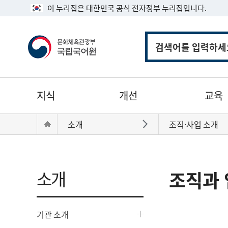
이 누리집은 대한민국 공식 전자정부 누리집입니다.
통
합
검
색
주
지식
개선
교육
메
뉴
현
Home
소개
조직·사업 소개
바로가기
재
위
치:
소개
조직과 
기관 소개