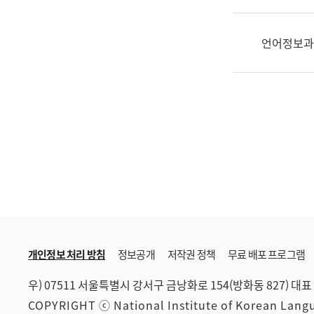
한
국
어
언어정보과
진
흥
과
수
어
점
자
진
흥
과
개인정보 처리 방침
정보공개
저작권 정책
무료 배포 프로그램
우) 07511 서울특별시 강서구 금낭화로 154(방화동 827)
대표 
COPYRIGHT ⓒ National Institute of Korean Lan