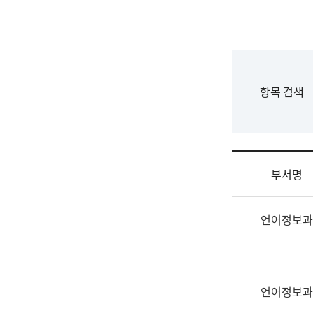
국
립
국
어
원
F
항목 검색
조
o
직
r
도
m
국
어
부서명
원
원
조
장
언어정보과
직
기
및
획
업
연
무
수
소
언어정보과
부
개
기