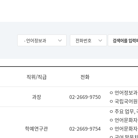
- 언어정보과
전화번호
직위/직급
전화
ㅇ 언어정보과
과장
02-2669-9750
ㅇ 국립국어원
ㅇ 주요 업무,
ㅇ 언어문화자
학예연구관
02-2669-9754
ㅇ 언어문화자
ㅇ 국어 말뭉치