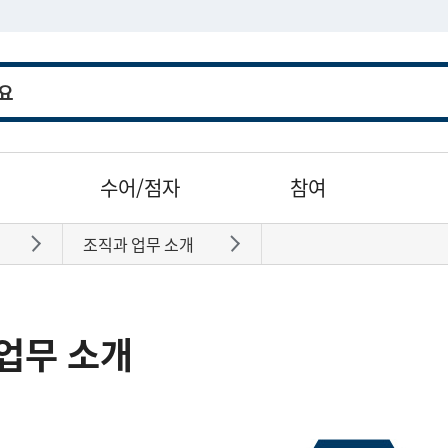
수어/점자
참여
조직과 업무 소개
바로가기
바로가기
업무 소개