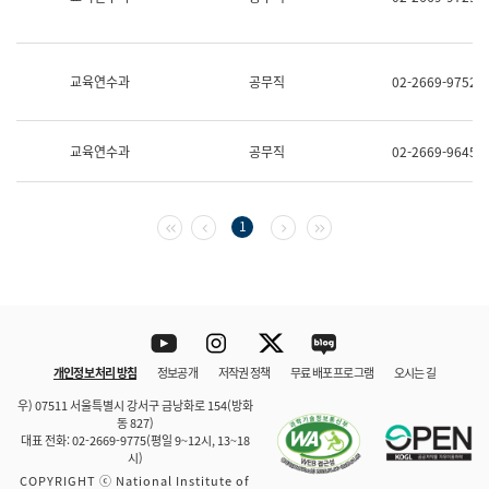
보
과
한
국
교육연수과
공무직
02-2669-9752
어
진
흥
과
교육연수과
공무직
02-2669-9645
수
어
점
자
첫 페이지
이전 페이지
다음 페이지
마지막 페이지
1
진
흥
과
Youtube
Instagram
Twitter
blog
개인정보 처리 방침
정보공개
저작권 정책
무료 배포 프로그램
오시는 길
바로 가기
문체부와 소속기관
우) 07511 서울특별시 강서구 금낭화로 154(방화
동 827)
대표 전화: 02-2669-9775(평일 9~12시, 13~18
시)
COPYRIGHT ⓒ National Institute of