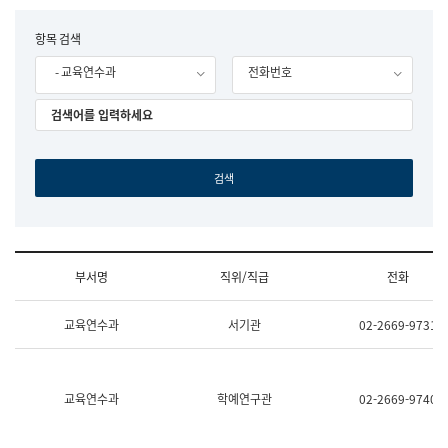
립
국
F
항목 검색
어
o
원
- 교육연수과
전화번호
r
조
m
직
도
국
어
원
원
장
기
획
연
수
부서명
직위/직급
전화
부
기
조
획
교육연수과
서기관
02-2669-9731
직
운
및
영
업
과
무
공
소
공
교육연수과
학예연구관
02-2669-9740
개
언
(부
어
서
과