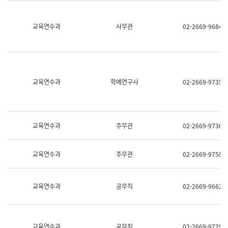
명,
교
직
육
위/
연
교육연수과
사무관
02-2669-9684
직
수
급,
과
전
어
화,
문
담
연
당
구
교육연수과
학예연구사
02-2669-9735
업
실
무)
어
문
연
구
교육연수과
주무관
02-2669-9736
과
어
문
교육연수과
주무관
02-2669-9758
연
구
과
(사
교육연수과
공무직
02-2669-9662
전
팀)
언
어
정
교육연수과
공무직
02-2669-9729