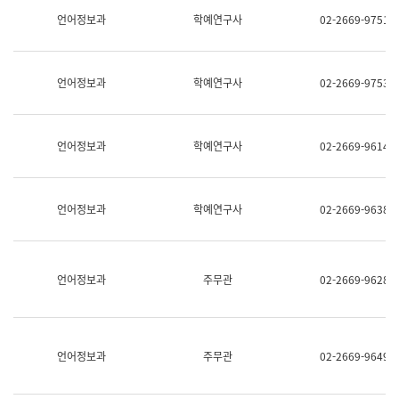
명,
교
언어정보과
학예연구사
02-2669-9751
직
육
위/
연
직
수
급,
과
언어정보과
학예연구사
02-2669-9753
전
어
화,
문
담
연
당
구
언어정보과
학예연구사
02-2669-9614
업
실
무)
어
문
연
언어정보과
학예연구사
02-2669-9638
구
과
어
문
연
언어정보과
주무관
02-2669-9628
구
과
(사
전
팀)
언어정보과
주무관
02-2669-9649
언
어
정