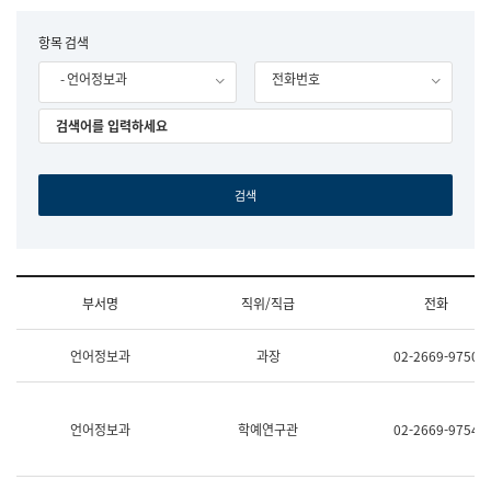
립
국
F
항목 검색
어
o
원
- 언어정보과
전화번호
r
조
m
직
도
국
어
원
원
장
기
획
연
수
부서명
직위/직급
전화
부
기
조
획
언어정보과
과장
02-2669-9750
직
운
및
영
업
과
무
공
언어정보과
학예연구관
02-2669-9754
소
공
개
언
(부
어
서
과