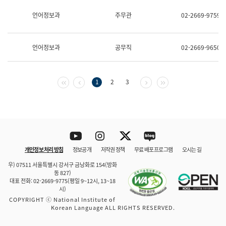
보
과
언어정보과
주무관
02-2669-9759
한
국
어
언어정보과
공무직
02-2669-9650
진
흥
과
수
첫 페이지
이전 페이지
다음 페이지
마지막 페이지
1
2
3
어
점
자
진
흥
과
Youtube
Instagram
Twitter
blog
개인정보 처리 방침
정보공개
저작권 정책
무료 배포 프로그램
오시는 길
바로 가기
문체부와 소속기관
우) 07511 서울특별시 강서구 금낭화로 154(방화
동 827)
대표 전화: 02-2669-9775(평일 9~12시, 13~18
시)
COPYRIGHT ⓒ National Institute of
Korean Language ALL RIGHTS RESERVED.