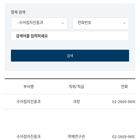
립
국
F
항목 검색
어
o
원
- 수어점자진흥과
전화번호
r
조
m
직
도
국
어
원
원
장
기
획
연
수
부서명
직위/직급
전화
부
기
조
획
수어점자진흥과
과장
02-2669-9690
직
운
및
영
업
과
무
공
소
공
개
언
(부
어
수어점자진흥과
학예연구관
02-2669-9691
서
과