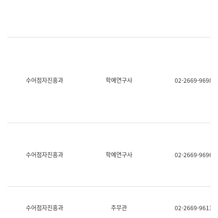
명,
교
직
육
위/
연
직
수
급,
과
전
어
화,
문
담
연
당
구
수어점자진흥과
학예연구사
02-2669-9698
업
실
무)
어
문
연
구
과
어
문
연
수어점자진흥과
학예연구사
02-2669-9696
구
과
(사
전
팀)
언
어
수어점자진흥과
주무관
02-2669-9613
정