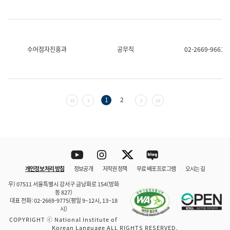
수어점자진흥과
공무직
02-2669-9661
첫 페이지
이전 페이지
다음 페이지
마지막 페이지
1
2
Youtube
Instagram
Twitter
blog
개인정보 처리 방침
정보공개
저작권 정책
무료 배포 프로그램
오시는 길
바로 가기
문체부와 소속기관
우) 07511 서울특별시 강서구 금낭화로 154(방화
동 827)
대표 전화: 02-2669-9775(평일 9~12시, 13~18
시)
COPYRIGHT ⓒ National Institute of
Korean Language ALL RIGHTS RESERVED.