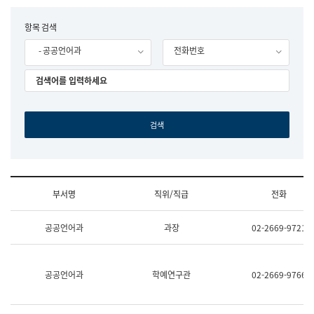
립
국
F
항목 검색
어
o
원
- 공공언어과
전화번호
r
조
m
직
도
국
어
원
원
장
기
획
연
수
부서명
직위/직급
전화
부
기
조
획
공공언어과
과장
02-2669-9721
직
운
및
영
업
과
무
공
공공언어과
학예연구관
02-2669-9766
소
공
개
언
(부
어
서
과