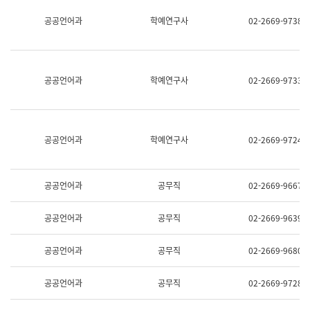
명,
교
공공언어과
학예연구사
02-2669-9738
직
육
위/
연
직
수
급,
과
전
어
공공언어과
학예연구사
02-2669-9733
화,
문
담
연
당
구
업
실
무)
어
공공언어과
학예연구사
02-2669-9724
문
연
구
과
공공언어과
공무직
02-2669-9667
어
문
연
공공언어과
공무직
02-2669-9639
구
과
(사
공공언어과
공무직
02-2669-9680
전
팀)
언
공공언어과
공무직
02-2669-9728
어
정