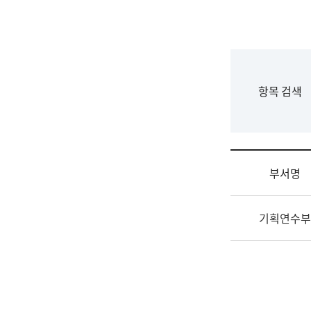
국
립
국
어
원
F
항목 검색
조
o
직
r
도
m
국
어
부서명
원
원
조
장
기획연수부
직
기
및
획
업
연
무
수
소
부
개
기