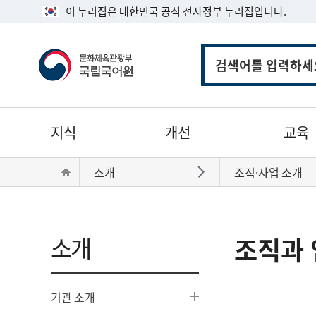
이 누리집은 대한민국 공식 전자정부 누리집입니다.
통
합
검
색
주
지식
개선
교육
메
뉴
현
Home
소개
조직·사업 소개
바로가기
재
위
치:
소개
조직과 
기관 소개