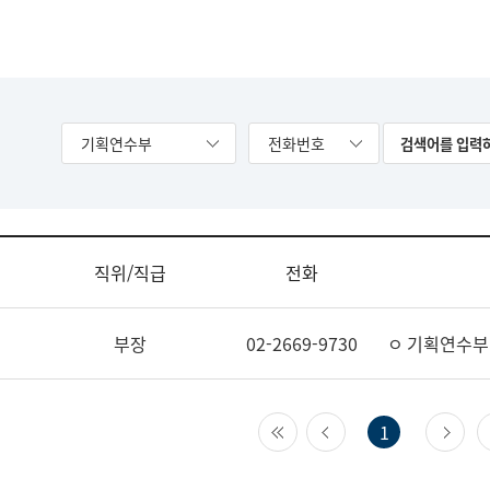
기획연수부
전화번호
직위/직급
전화
부장
02-2669-9730
ㅇ 기획연수부
첫 페이지
이전 페이지
다
1