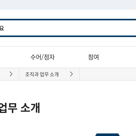
수어/점자
참여
조직과 업무 소개
바로가기
바로가기
업무 소개