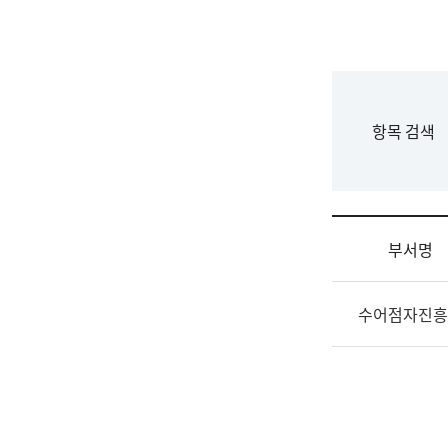
국
립
국
어
원
F
항목 검색
조
o
직
r
도
m
국
어
부서명
원
원
조
장
수어점자진흥
직
기
및
획
업
연
무
수
소
부
개
기