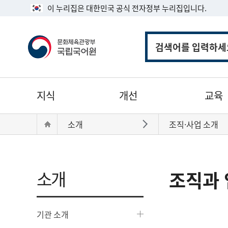
이 누리집은 대한민국 공식 전자정부 누리집입니다.
통
합
검
색
주
지식
개선
교육
메
뉴
현
Home
소개
조직·사업 소개
바로가기
재
위
치:
소개
조직과 
기관 소개