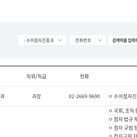
- 수어점자진흥과
전화번호
직위/직급
전화
과
과장
02-2669-9690
ㅇ 수어점자진
ㅇ 국회, 조직 
ㅇ 점자 법규 
ㅇ 점자 규범 
ㅇ 점자교원 