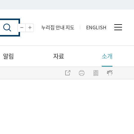
누리집 안내 지도
ENGLISH
전체 
축소
확대
알림
자료
소개
주소 복사
프린트
점자파일 내려받기
점자뷰어 보