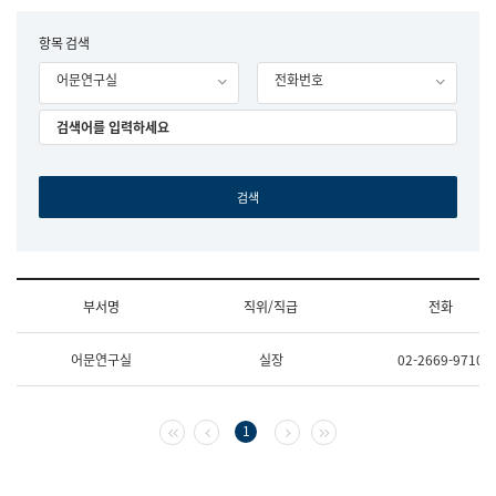
립
국
F
항목 검색
어
o
원
어문연구실
전화번호
r
조
m
직
도
국
어
원
원
장
기
획
연
수
부서명
직위/직급
전화
부
기
조
획
어문연구실
실장
02-2669-9710
직
운
및
영
업
과
무
공
첫 페이지
이전 페이지
다음 페이지
마지막 페이지
1
소
공
개
언
(부
어
서
과