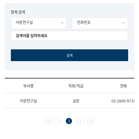
립
국
F
항목 검색
어
o
원
어문연구실
전화번호
r
조
m
직
도
국
어
원
원
장
기
획
연
수
부서명
직위/직급
전화
부
기
조
획
어문연구실
실장
02-2669-9710
직
운
및
영
업
과
무
공
첫 페이지
이전 페이지
다음 페이지
마지막 페이지
1
소
공
개
언
(부
어
서
과